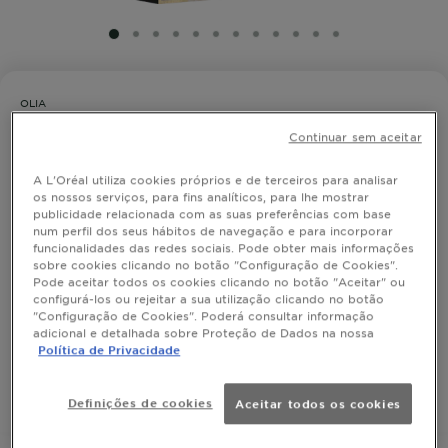
SLIDE 1
SLIDE 2
SLIDE 3
SLIDE 4
SLIDE 5
SLIDE 6
SLIDE 7
SLIDE 8
SLIDE 9
SLIDE 10
SLIDE 11
SLIDE 12
OLIA
Garnier Olia Hi-Shine Toner Louro
Continuar sem aceitar
Acinzentado para Cabelos com
Madeixas ou Aclarados
A L'Oréal utiliza cookies próprios e de terceiros para analisar
os nossos serviços, para fins analíticos, para lhe mostrar
publicidade relacionada com as suas preferências com base
num perfil dos seus hábitos de navegação e para incorporar
funcionalidades das redes sociais. Pode obter mais informações
Descubra Olia Hi-Shine Toner, o seu aliado perfeito
sobre cookies clicando no botão "Configuração de Cookies".
para neutralizar os tons indesejados em cabelos com
Pode aceitar todos os cookies clicando no botão "Aceitar" ou
madeixas ou aclarados, em apenas 10 minutos. A sua
configurá-los ou rejeitar a sua utilização clicando no botão
loção equilibrante, neutraliza instantaneamente os
MOSTRAR MAIS
"Configuração de Cookies". Poderá consultar informação
tons alaranjados e amarelados, graças aos seus
adicional e detalhada sobre Proteção de Dados na nossa
TAMANHO
1 KIT
pigmentos frios, deixando um cabelo loiro radiante e
Política de Privacidade
com 2 vezes mais brilho*.
Acabamento excecional a través da fórmula com
COMPRAR
Definições de cookies
Aceitar todos os cookies
complexo bonding e óleos florais, sem amoníaco e
sem silicones para um toque natural, que melhora a