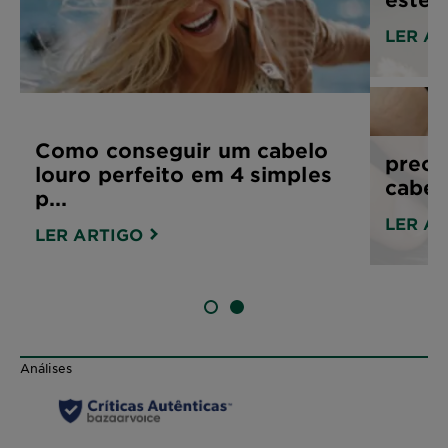
LER A
Como conseguir um cabelo
preoc
louro perfeito em 4 simples
cabel
p...
LER A
LER ARTIGO
SLIDE 1
SLIDE 2
Análises