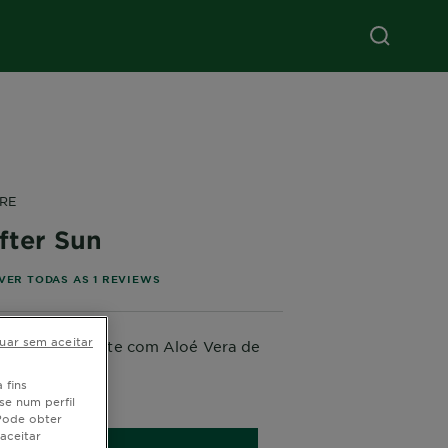
RE
fter Sun
stars based on reviews
VER TODAS AS 1 REVIEWS
uar sem aceitar
tante apaziguante com Aloé Vera de
ral
 fins
200ML
se num perfil
 Pode obter
aceitar