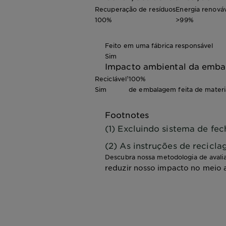
Recuperação de resíduos
Energia renová
100%
>99%
Feito em uma fábrica responsável
Sim
Impacto ambiental da emb
Reciclável¹
100%
Sim
de embalagem feita de materia
Footnotes
(1) Excluindo sistema de fe
(2) As instruções de recicl
Descubra nossa metodologia de avali
reduzir nosso impacto no meio 