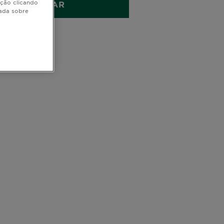
ação clicando
COMPRAR
hada sobre