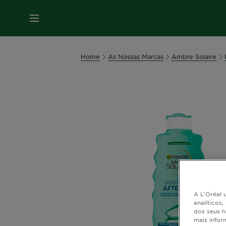
MENU
Home
As Nossas Marcas
Ambre Solaire
A L'Oréal u
analíticos
dos seus h
mais infor