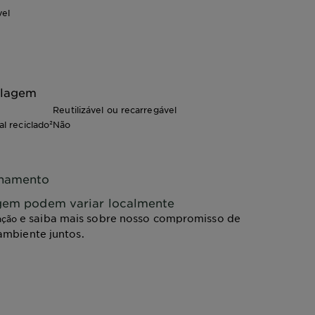
vel
alagem
Reutilizável ou recarregável
l reciclado²
Não
chamento
agem podem variar localmente
e saiba mais sobre nosso compromisso de
ação
ambiente juntos.