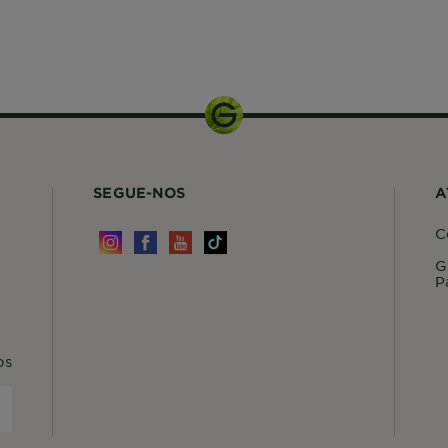
200ml
SEGUE-NOS
A
C
G
P
os