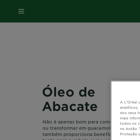
MENU
Óleo de
Abacate
A L'Oréal u
analíticos
dos seus h
mais infor
Não é apenas bom para comer numa tor
todos os c
ou transformar em guacamole, o abacate
no botão "
também proporciona benefícios incríveis
Proteção 