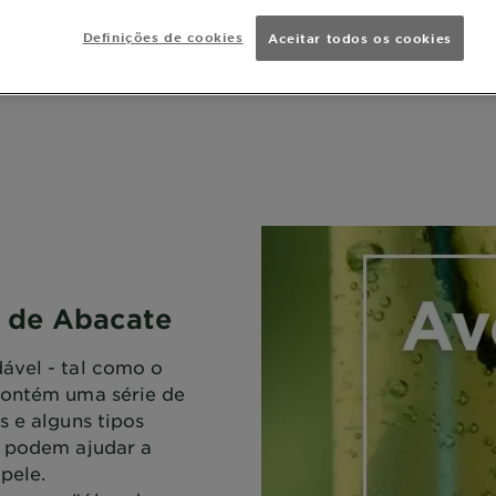
Definições de cookies
Aceitar todos os cookies
o de Abacate
ável - tal como o
contém uma série de
s e alguns tipos
e podem ajudar a
 pele.