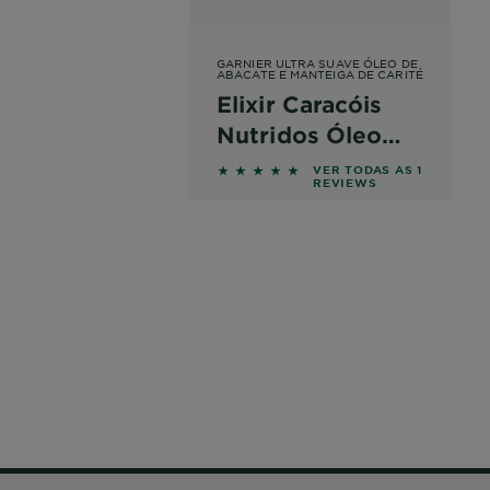
GARNIER ULTRA SUAVE ÓLEO DE
ABACATE E MANTEIGA DE CARITÉ
Elixir Caracóis
Nutridos Óleo
Nutrição
5 out of 5 stars based on revie
VER TODAS AS 1
REVIEWS
Profunda Para
Cabelo Muito
Seco ou Frisado
120ml