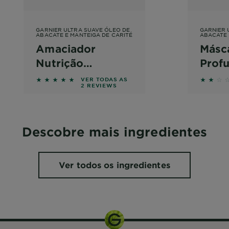
GARNIER ULTRA SUAVE ÓLEO DE
GARNIER 
ABACATE E MANTEIGA DE CARITÉ
ABACATE 
Amaciador
Másc
Nutrição
Prof
Profunda para
Cabe
ws
5 out of 5 stars based on reviews
2 out o
VER TODAS AS
2 REVIEWS
Cabelo Muito
Seco
Seco ou Frisado
Descobre mais ingredientes
Ver todos os ingredientes