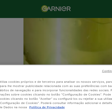
Contin
tiliza cookies próprios e de terceiros para analisar os nossos serviços, para
, para lhe mostrar publicidade relacionada com as suas preferências com ba
ábitos de navegação e para incorporar funcionalidades das redes sociais.
mações sobre cookies clicando no botão "Configuração de Cookies". Pode 
rada
ookies clicando no botão "Aceitar" ou configurá-los ou rejeitar a sua utiliz
Configuração de Cookies". Poderá consultar informação adicional e detal
de Dados na nossa
Política de Privacidade