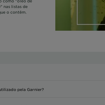
do como "óleo de
" nas listas de
que o contêm.
tilizado pela Garnier?