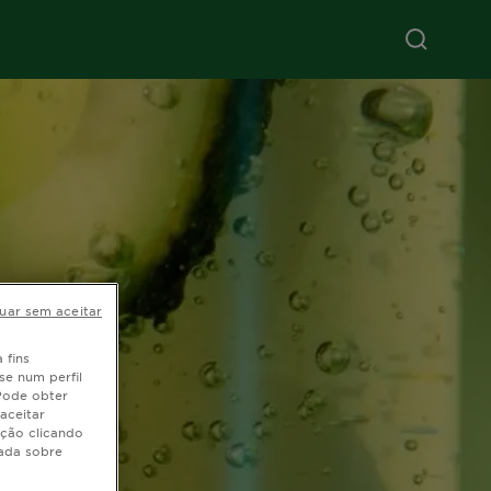
uar sem aceitar
 fins
se num perfil
 Pode obter
aceitar
ação clicando
hada sobre