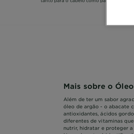
tanto para o cabelo como para a pele.
Mais sobre o Óle
Além de ter um sabor agrad
óleo de argão - o abacate 
antioxidantes, ácidos gordo
diferentes de vitaminas qu
nutrir, hidratar e proteger a