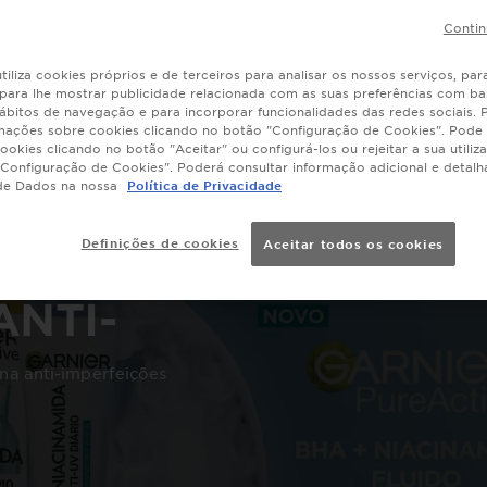
Contin
tiliza cookies próprios e de terceiros para analisar os nossos serviços, para
, para lhe mostrar publicidade relacionada com as suas preferências com ba
ábitos de navegação e para incorporar funcionalidades das redes sociais.
mações sobre cookies clicando no botão "Configuração de Cookies". Pode 
ookies clicando no botão "Aceitar" ou configurá-los ou rejeitar a sua utiliz
Configuração de Cookies". Poderá consultar informação adicional e detal
de Dados na nossa
Política de Privacidade
e Active
Definições de cookies
Aceitar todos os cookies
ANTI-UV
ANTI-
EIÇÕES
ina anti-imperfeições