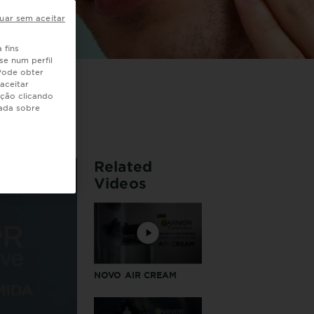
uar sem aceitar
 fins
se num perfil
 Pode obter
aceitar
ação clicando
hada sobre
Related
Videos
NOVO AIR CREAM