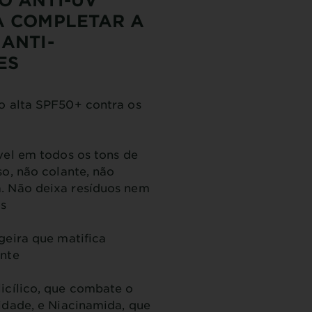
A COMPLETAR A
ANTI-
ES
o alta SPF50+ contra os
vel em todos os tons de
so, não colante, não
 Não deixa resíduos nem
s
geira que matifica
nte
icílico, que combate o
idade, e Niacinamida, que