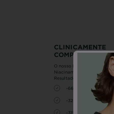
CLINICAMENTE
COMPROVADO
O nosso Fluido Anti-UV Di
Niacinamida ajuda a reduzir
Resultados clínicos compro
-66% imperfeições.
-32% aparência de ma
-31% poros visíveis.