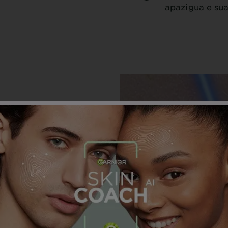
apazigua e su
ário com BHA +
 as imperfeições.
vados*:
rcas de acne.