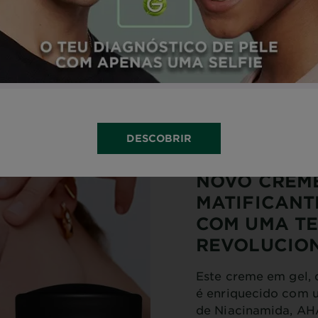
anas.
DESCOBRIR
NOVO CREME
MATIFICANT
COM UMA T
REVOLUCIO
Este creme em gel, 
é enriquecido com
de Niacinamida, AH