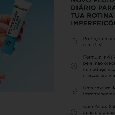
DIÁRIO PAR
TUA ROTINA 
IMPERFEIÇÕ
Proteção muit
raios UV
Fórmula invisí
pele, não oleo
comedogénica.
marcas branca
Uma textura li
instantaneame
Com Ácido Sal
acne e a oleos