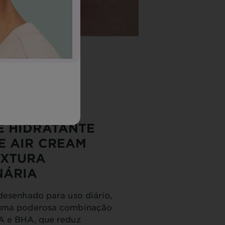
 HIDRATANTE
E AIR CREAM
EXTURA
NÁRIA
desenhado para uso diário,
 uma poderosa combinação
A e BHA, que reduz