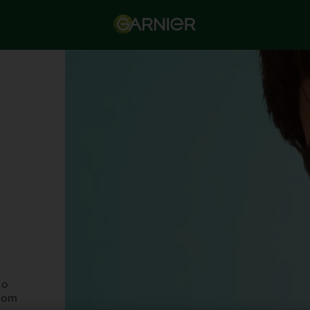
 o
 com