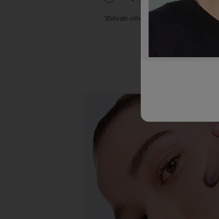
*Estudo clínico, 34 indivíduos, 8 sem