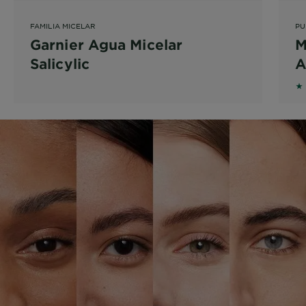
FAMILIA MICELAR
PU
Garnier Agua Micelar
M
Salicylic
A
5 