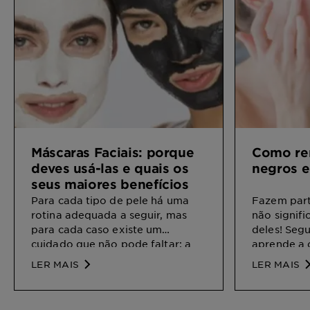
Máscaras Faciais: porque
Como re
deves usá-las e quais os
negros e
seus maiores benefícios
Para cada tipo de pele há uma
Fazem part
rotina adequada a seguir, mas
não signifi
para cada caso existe um
deles! Segu
cuidado que não pode faltar: a
aprende a 
máscara facial.
negros.
LER MAIS
LER MAIS