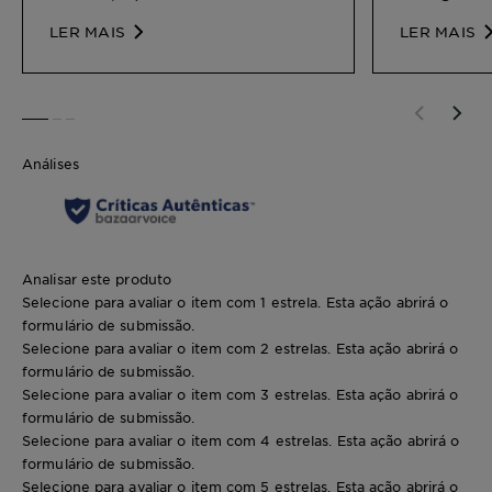
combiná-los para uma limpeza
corretamen
LER MAIS
LER MAIS
facial eficaz.
traz para a 
SLIDE 1
SLIDE 2
SLIDE 3
Análises
Analisar este produto
Selecione para avaliar o item com 1 estrela. Esta ação abrirá o
formulário de submissão.
Selecione para avaliar o item com 2 estrelas. Esta ação abrirá o
formulário de submissão.
Selecione para avaliar o item com 3 estrelas. Esta ação abrirá o
formulário de submissão.
Selecione para avaliar o item com 4 estrelas. Esta ação abrirá o
formulário de submissão.
Selecione para avaliar o item com 5 estrelas. Esta ação abrirá o