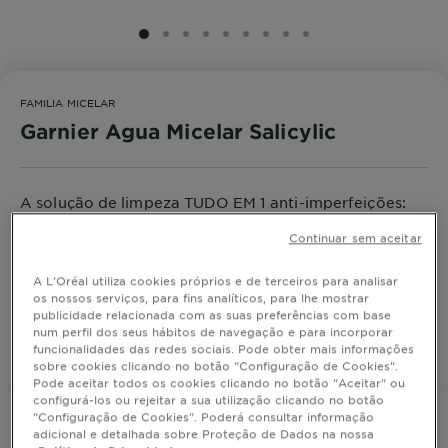
SLIDE 1
SLIDE 2
SLIDE 3
SLIDE 4
SLIDE 5
SLIDE 6
SLIDE 7
SLIDE 8
SLIDE 9
FAMILIA MICELAR
Garnier Agua Micelar Salicylic
A solução de limpeza TUDO EM 1 anti-imperfeições:
enriquecida com ácido salicílico, limpa e remove
Continuar sem aceitar
qualquer tipo de maquilhagem no rosto, olhos e
lábios, e matifica a pele*, sem deixar resíduos**.
MOSTRAR MAIS
Reduz visivelmente os poros e as borbulhas sem
A L'Oréal utiliza cookies próprios e de terceiros para analisar
TAMANHO
400ML
os nossos serviços, para fins analíticos, para lhe mostrar
ressecar a pele. As imperfeições são reduzidas em
publicidade relacionada com as suas preferências com base
-58%***.
num perfil dos seus hábitos de navegação e para incorporar
Garnier compromete-se com uma beleza mais
funcionalidades das redes sociais. Pode obter mais informações
COMPRAR
ecológica:
sobre cookies clicando no botão "Configuração de Cookies".
Este produto é hipoalergénico, testado
Pode aceitar todos os cookies clicando no botão "Aceitar" ou
configurá-los ou rejeitar a sua utilização clicando no botão
dermatologica e oftalmologicamente, sendo
"Configuração de Cookies". Poderá consultar informação
adequado para pele e olhos sensíveis.
adicional e detalhada sobre Proteção de Dados na nossa
Fórmula vegan, aprovada por Cruelty-Free