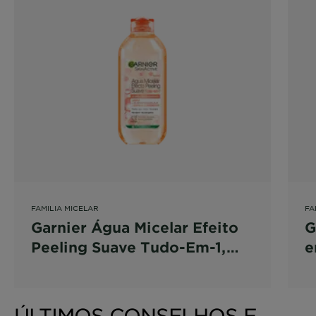
FAMILIA MICELAR
FA
Garnier Água Micelar Efeito
G
Peeling Suave Tudo-Em-1,
e
com Ácido Glicólico, Limpa,
m
Desmaquilha e Exfolia,
i
400ml
ÚLTIMOS CONSELHOS E