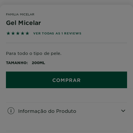
FAMILIA MICELAR
Gel Micelar
5 out of 5 stars based on reviews
VER TODAS AS 1 REVIEWS
Para todo o tipo de pele.
TAMANHO
200ML
COMPRAR
Informação do Produto
CLOSE SUBPANEL