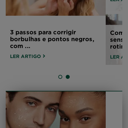
3 passos para corrigir
Como 
borbulhas e pontos negros,
sensí
com ...
rotina 
LER ARTIGO
LER A
SLIDE 1
SLIDE 2