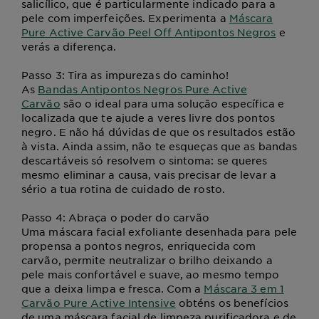
salicílico, que é particularmente indicado para a
pele com imperfeições. Experimenta a
Máscara
Pure Active Carvão Peel Off Antipontos Negros
e
verás a diferença.
Passo 3: Tira as impurezas do caminho!
As
Bandas Antipontos Negros Pure Active
Carvão
são o ideal para uma solução específica e
localizada que te ajude a veres livre dos pontos
negro. E não há dúvidas de que os resultados estão
à vista. Ainda assim, não te esqueças que as bandas
descartáveis só resolvem o sintoma: se queres
mesmo eliminar a causa, vais precisar de levar a
sério a tua rotina de cuidado de rosto.
Passo 4: Abraça o poder do carvão
Uma máscara facial exfoliante desenhada para pele
propensa a pontos negros, enriquecida com
carvão, permite neutralizar o brilho deixando a
pele mais confortável e suave, ao mesmo tempo
que a deixa limpa e fresca. Com a
Máscara 3 em 1
Carvão Pure Active Intensive
obténs os benefícios
de uma máscara facial de limpeza purificadora e de