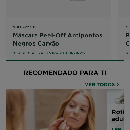
PURE ACTIVE
PU
Máscara Peel-Off Antipontos
B
Negros Carvão
C
5 out of 5 stars based on reviews
2.
VER TODAS AS 1 REVIEWS
RECOMENDADO PARA TI
VER TODOS
Rotin
adult
LER A