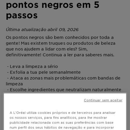
pontos negros em 5
passos
Última atualização abril 09, 2026
Os pontos negros são bem conhecidos por toda a
gente! Mas existem truques ou produtos de beleza
que nos ajudem a lidar com eles? Sim,
definitivamente! Continua a ler para saberes mais.
- Leva a limpeza a sério
- Exfolia a tua pele semanalmente
- Ataca as zonas mais problemáticas com bandas de
limpeza
- Escolhe ingredientes que neutralizam naturalmente
a oleosidade
Continuar sem aceitar
- Mantém um estilo de vida saudável
A L'Oréal utiliza cookies próprios e de terceiros para analisar
os nossos serviços, para fins analíticos, para lhe mostrar
publicidade relacionada com as suas preferências com base
Como remover os pontos negros em 5
num perfil dos seus hábitos de navegação e para incorporar