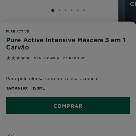
SLIDE 1
SLIDE 2
SLIDE 3
SLIDE 4
SLIDE 5
SLIDE 6
PURE ACTIVE
Pure Active Intensive Máscara 3 em 1
Carvão
5 out of 5 stars based on reviews
VER TODAS AS 27 REVIEWS
Para pele oleosa com tendência acneica.
TAMANHO
150ML
COMPRAR