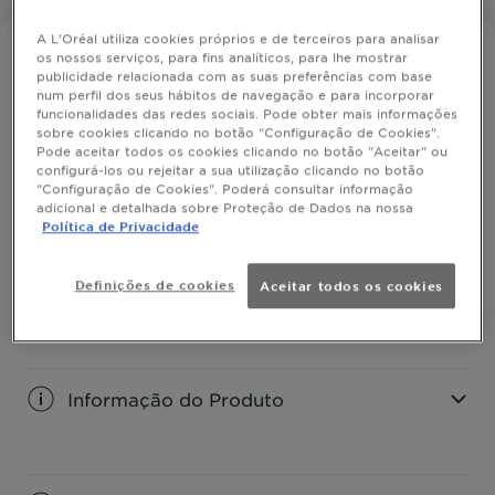
A L'Oréal utiliza cookies próprios e de terceiros para analisar
AMBRÉ SOLAIRE
os nossos serviços, para fins analíticos, para lhe mostrar
publicidade relacionada com as suas preferências com base
Leite After Sun Formato Poupança
num perfil dos seus hábitos de navegação e para incorporar
funcionalidades das redes sociais. Pode obter mais informações
sobre cookies clicando no botão "Configuração de Cookies".
Pode aceitar todos os cookies clicando no botão "Aceitar" ou
Leite hidratante apaziguante com Aloé Vera de
configurá-los ou rejeitar a sua utilização clicando no botão
origem natural em formato poupança
"Configuração de Cookies". Poderá consultar informação
adicional e detalhada sobre Proteção de Dados na nossa
TAMANHO
400ML
Política de Privacidade
COMPRAR
Definições de cookies
Aceitar todos os cookies
Informação do Produto
CLOSE SUBPANEL