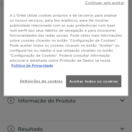
Continuar sem aceitar
FRUCTIS STYLE
A L'Oréal utiliza cookies próprios e de terceiros para analisar
os nossos serviços, para fins analíticos, para lhe mostrar
Gel Hard Cement
publicidade relacionada com as suas preferências com base
num perfil dos seus hábitos de navegação e para incorporar
funcionalidades das redes sociais. Pode obter mais informações
sobre cookies clicando no botão "Configuração de Cookies".
Para um penteado resistente com efeito cimento.
Pode aceitar todos os cookies clicando no botão "Aceitar" ou
configurá-los ou rejeitar a sua utilização clicando no botão
TAMANHO
200ML
"Configuração de Cookies". Poderá consultar informação
adicional e detalhada sobre Proteção de Dados na nossa
Política de Privacidade
COMPRAR
Definições de cookies
Aceitar todos os cookies
Informação do Produto
CLOSE SUBPANEL
Resultado