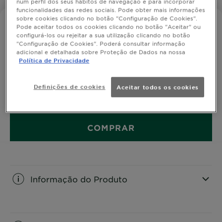
num perfil dos seus hábitos de navegação e para incorporar
funcionalidades das redes sociais. Pode obter mais informações
sobre cookies clicando no botão "Configuração de Cookies".
FRUCTIS STYLE
Pode aceitar todos os cookies clicando no botão "Aceitar" ou
Gel Wet Shine
configurá-los ou rejeitar a sua utilização clicando no botão
"Configuração de Cookies". Poderá consultar informação
adicional e detalhada sobre Proteção de Dados na nossa
Política de Privacidade
Efeito acabado de sair do duche e de extra-longa
duração.
Definições de cookies
Aceitar todos os cookies
TAMANHO
200ML
COMPRAR
Informação do Produto
CLOSE SUBPANEL