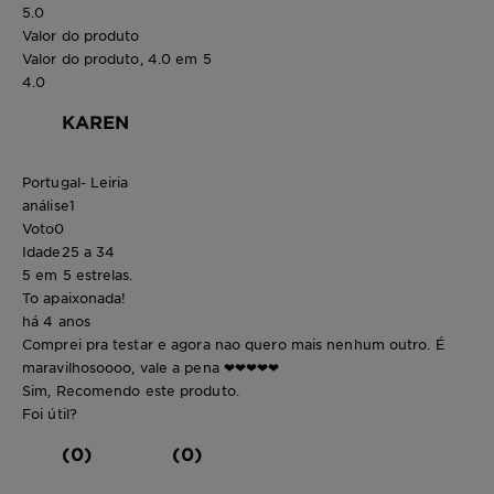
5.0
Valor do produto
Valor do produto, 4.0 em 5
4.0
KAREN
Portugal- Leiria
análise
1
Voto
0
Idade
25 a 34
5 em 5 estrelas.
To apaixonada!
há 4 anos
Comprei pra testar e agora nao quero mais nenhum outro. É
maravilhosoooo, vale a pena ❤❤❤❤❤
Sim, Recomendo este produto.
Foi útil?
(0)
(0)