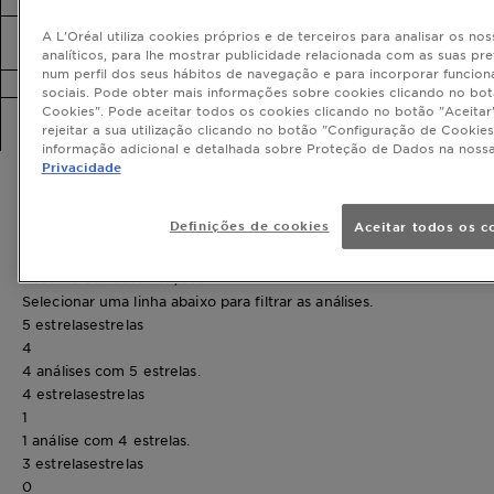
A fórmula contém parabenos?
O que são os ativos fortificantes de frutos
A L'Oréal utiliza cookies próprios e de terceiros para analisar os nos
presentes na fórmula?
analíticos, para lhe mostrar publicidade relacionada com as suas pr
num perfil dos seus hábitos de navegação e para incorporar funcion
Este shampoo ajuda a controlar o frisado?
sociais. Pode obter mais informações sobre cookies clicando no bo
Como devo usar este shampoo para
Cookies". Pode aceitar todos os cookies clicando no botão "Aceitar"
rejeitar a sua utilização clicando no botão "Configuração de Cookies
melhores resultados?
informação adicional e detalhada sobre Proteção de Dados na noss
Análises
Privacidade
Definições de cookies
Aceitar todos os c
Resumo das classificações
Selecionar uma linha abaixo para filtrar as análises.
5 estrelas
estrelas
4
4 análises com 5 estrelas.
4 estrelas
estrelas
1
1 análise com 4 estrelas.
3 estrelas
estrelas
0