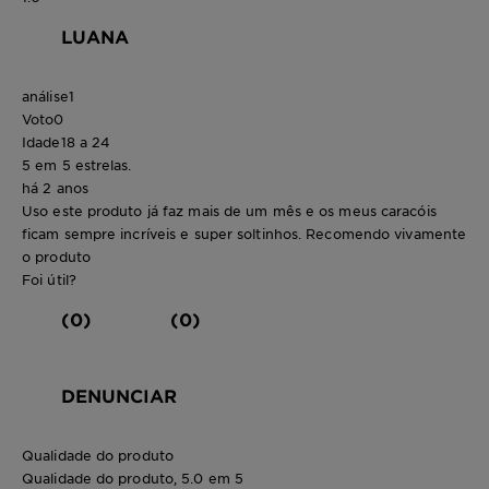
LUANA
análise
1
Voto
0
Idade
18 a 24
5 em 5 estrelas.
há 2 anos
Uso este produto já faz mais de um mês e os meus caracóis
ficam sempre incríveis e super soltinhos. Recomendo vivamente
o produto
Foi útil?
(0)
(0)
DENUNCIAR
Qualidade do produto
Qualidade do produto, 5.0 em 5