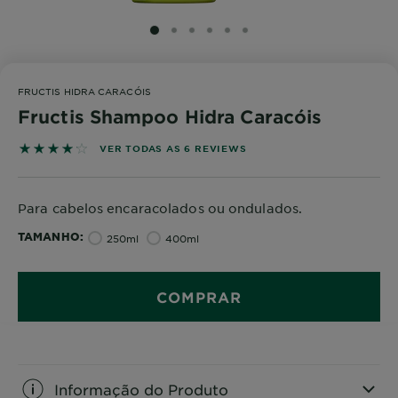
SLIDE 1
SLIDE 2
SLIDE 3
SLIDE 4
SLIDE 5
SLIDE 6
FRUCTIS HIDRA CARACÓIS
Fructis Shampoo Hidra Caracóis
4.1667 out of 5 stars based on reviews
VER TODAS AS 6 REVIEWS
Para cabelos encaracolados ou ondulados.
TAMANHO
250ml
400ml
COMPRAR
Informação do Produto