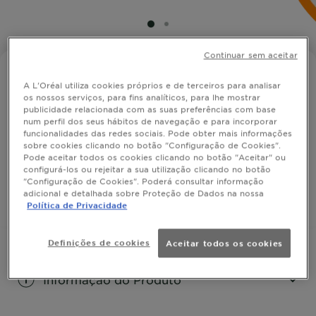
SLIDE 1
SLIDE 2
Continuar sem aceitar
FRUCTIS HIDRA LISO SUAVE
A L'Oréal utiliza cookies próprios e de terceiros para analisar
Fructis Amaciador Hidra Liso & Suave
os nossos serviços, para fins analíticos, para lhe mostrar
publicidade relacionada com as suas preferências com base
num perfil dos seus hábitos de navegação e para incorporar
funcionalidades das redes sociais. Pode obter mais informações
Para cabelos difíceis de alisar.
sobre cookies clicando no botão "Configuração de Cookies".
Pode aceitar todos os cookies clicando no botão "Aceitar" ou
TAMANHO
200ML
configurá-los ou rejeitar a sua utilização clicando no botão
"Configuração de Cookies". Poderá consultar informação
adicional e detalhada sobre Proteção de Dados na nossa
COMPRAR
Política de Privacidade
Definições de cookies
Aceitar todos os cookies
Informação do Produto
CLOSE SUBPANEL