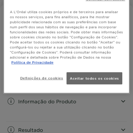
A L'Oréal utiliza cookies próprios e de terceiros para analisar
FRUCTIS OLEO REPAIR
os nossos serviços, para fins analíticos, para lhe mostrar
Fructis Amaciador Óleo Repair 3
publicidade relacionada com as suas preferências com base
num perfil dos seus hábitos de navegação e para incorporar
funcionalidades das redes sociais. Pode obter mais informações
sobre cookies clicando no botão "Configuração de Cookies".
Pode aceitar todos os cookies clicando no botão "Aceitar" ou
Para cabelos secos.
configurá-los ou rejeitar a sua utilização clicando no botão
"Configuração de Cookies". Poderá consultar informação
TAMANHO
200ML
adicional e detalhada sobre Proteção de Dados na nossa
Política de Privacidade
COMPRAR
Definições de cookies
Aceitar todos os cookies
Informação do Produto
CLOSE SUBPANEL
Resultado