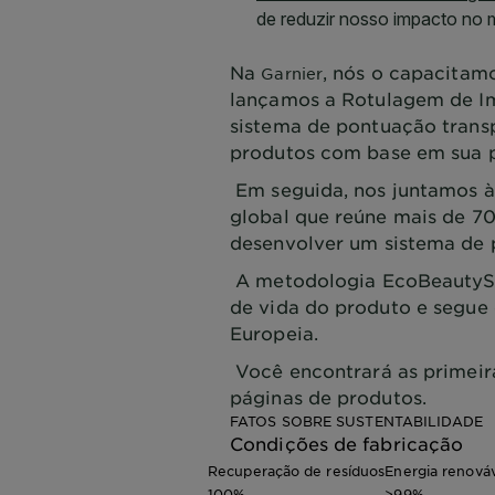
Na
, nós o capacitamo
Garnier
lançamos a Rotulagem de I
sistema de pontuação transp
produtos com base em sua 
Em seguida, nos juntamos à
global que reúne mais de 7
desenvolver um sistema de
A metodologia EcoBeautySc
de vida do produto e segue 
Europeia.
Você encontrará as primeir
páginas de produtos.
FATOS SOBRE SUSTENTABILIDADE
Condições de fabricação
Recuperação de resíduos
Energia renová
100%
>99%