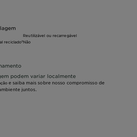
alagem
Reutilizável ou recarregável
l reciclado²
Não
chamento
agem podem variar localmente
e saiba mais sobre nosso compromisso de
ação
ambiente juntos.