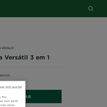
O REPAIR
 Versátil 3 em 1
secos.
300ML
uar sem aceitar
COMPRAR
 fins
se num perfil
 Pode obter