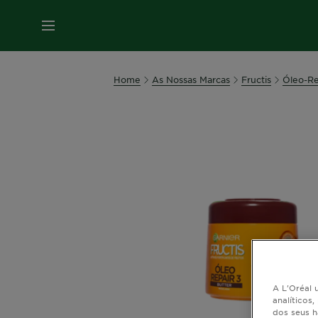
MENU
Home
As Nossas Marcas
Fructis
Óleo-Re
A L'Oréal u
analíticos
dos seus h