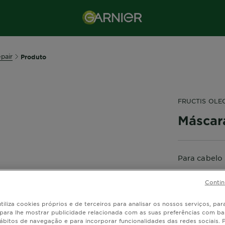
pair
Produto
FRUCTIS OLE
Máscara
Para cabelo 
TAMANHO
Contin
tiliza cookies próprios e de terceiros para analisar os nossos serviços, para
, para lhe mostrar publicidade relacionada com as suas preferências com ba
ábitos de navegação e para incorporar funcionalidades das redes sociais.