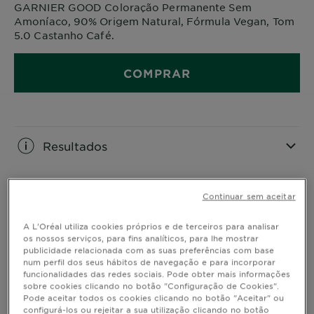
GARNIER GOOD Coloração Permanente Sem
Amoníaco, 90% Origem Natural, Fórmula Vegan, Tom
5.0 Castanho Café.
COMPRAR
Resultados
CLOSE SUBPANEL
Continuar sem aceitar
Uso
A L'Oréal utiliza cookies próprios e de terceiros para analisar
os nossos serviços, para fins analíticos, para lhe mostrar
CLOSE SUBPANEL
publicidade relacionada com as suas preferências com base
num perfil dos seus hábitos de navegação e para incorporar
funcionalidades das redes sociais. Pode obter mais informações
Ingredientes
sobre cookies clicando no botão "Configuração de Cookies".
Pode aceitar todos os cookies clicando no botão "Aceitar" ou
configurá-los ou rejeitar a sua utilização clicando no botão
CLOSE SUBPANEL