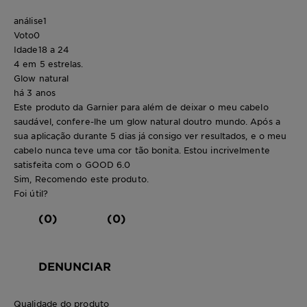
análise
1
Voto
0
Idade
18 a 24
4 em 5 estrelas.
Glow natural
há 3 anos
Este produto da Garnier para além de deixar o meu cabelo
saudável, confere-lhe um glow natural doutro mundo. Após a
sua aplicação durante 5 dias já consigo ver resultados, e o meu
cabelo nunca teve uma cor tão bonita. Estou incrivelmente
satisfeita com o GOOD 6.0
Sim, Recomendo este produto.
Foi útil?
(0)
(0)
DENUNCIAR
Qualidade do produto