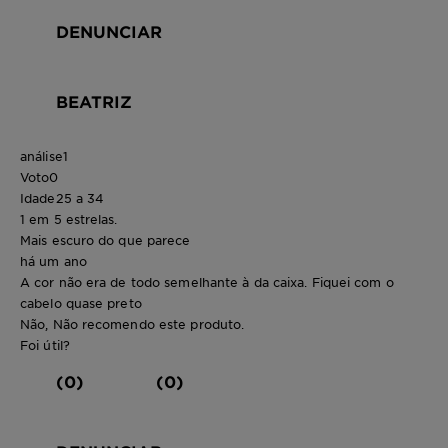
DENUNCIAR
BEATRIZ
análise
1
Voto
0
Idade
25 a 34
1 em 5 estrelas.
Mais escuro do que parece
há um ano
A cor não era de todo semelhante à da caixa. Fiquei com o
cabelo quase preto
Não, Não recomendo este produto.
Foi útil?
(0)
(0)