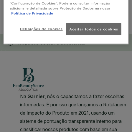
"Configuração de Cookies". Poderá consultar informação
adicional e detalhada sobre Proteção de Dados na nossa
Política de Privacidade
Segurança
CLOSE SUBPANEL
Definições de cookies
Aceitar todos os cookies
Impacto social e ambiental
CLOSE SUBPANEL