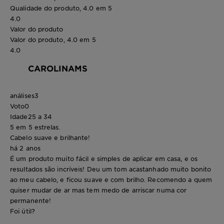
Qualidade do produto, 4.0 em 5
4.0
Valor do produto
Valor do produto, 4.0 em 5
4.0
CAROLINAMS
análises
3
Voto
0
Idade
25 a 34
5 em 5 estrelas.
Cabelo suave e brilhante!
há 2 anos
É um produto muito fácil e simples de aplicar em casa, e os
resultados são incríveis! Deu um tom acastanhado muito bonito
ao meu cabelo, e ficou suave e com brilho. Recomendo a quem
quiser mudar de ar mas tem medo de arriscar numa cor
permanente!
Foi útil?