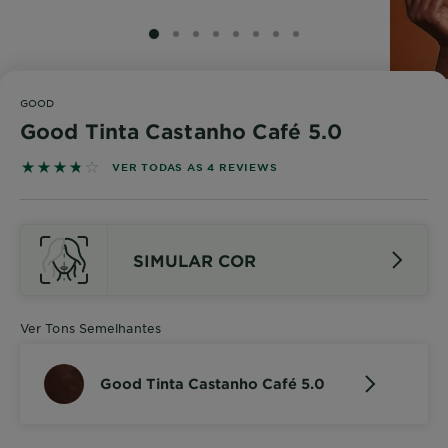
SLIDE 1
SLIDE 2
SLIDE 3
SLIDE 4
SLIDE 5
SLIDE 6
SLIDE 7
SLIDE 8
GOOD
Good Tinta Castanho Café 5.0
3.75 out of 5 stars based on reviews
VER TODAS AS 4 REVIEWS
SIMULAR COR
Ver Tons Semelhantes
Good Tinta Castanho Café 5.0