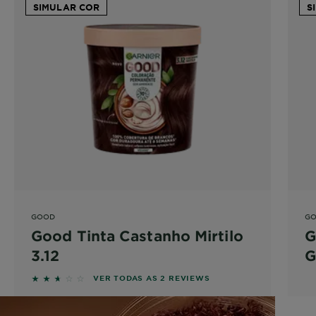
SIMULAR COR
S
GOOD
G
Good Tinta Castanho Mirtilo
G
3.12
G
2.5 out of 5 stars based on reviews
VER TODAS AS 2 REVIEWS