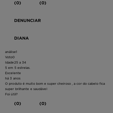
(0)
(0)
DENUNCIAR
DIANA
análise
1
Voto
0
Idade
25 a 34
5 em 5 estrelas.
Excelente
há 3 anos
O produto é muito bom e super cheiroso , a cor do cabelo fica
super brilhante e saudável
Foi útil?
(0)
(0)