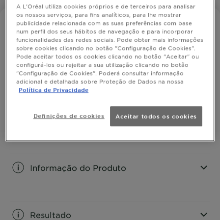
A L'Oréal utiliza cookies próprios e de terceiros para analisar
os nossos serviços, para fins analíticos, para lhe mostrar
publicidade relacionada com as suas preferências com base
NARTA
num perfil dos seus hábitos de navegação e para incorporar
Bio-Eficácia Roll-On
funcionalidades das redes sociais. Pode obter mais informações
sobre cookies clicando no botão "Configuração de Cookies".
Pode aceitar todos os cookies clicando no botão "Aceitar" ou
configurá-los ou rejeitar a sua utilização clicando no botão
48H de eficácia anti-transpirante e frescura natural.
"Configuração de Cookies". Poderá consultar informação
adicional e detalhada sobre Proteção de Dados na nossa
TAMANHO
50ML
Política de Privacidade
COMPRAR
Definições de cookies
Aceitar todos os cookies
Informação do Produto
CLOSE SUBPANEL
Resultado