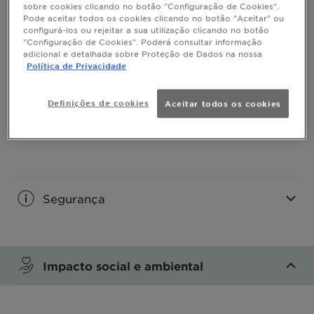
sobre cookies clicando no botão "Configuração de Cookies".
Pode aceitar todos os cookies clicando no botão "Aceitar" ou
CLOSE SUBPANEL
configurá-los ou rejeitar a sua utilização clicando no botão
"Configuração de Cookies". Poderá consultar informação
adicional e detalhada sobre Proteção de Dados na nossa
Modo de aplicação
Política de Privacidade
CLOSE SUBPANEL
Definições de cookies
Aceitar todos os cookies
O QUE CONTÉM
CLOSE SUBPANEL
Segurança
CLOSE SUBPANEL
Impacto social e ambiental
CLOSE SUBPANEL