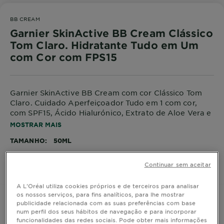
BB CREAM
Garnier SkinActive BB Cream Clássico
Tom Claro. Hidratante Tudo em Um
com Cor com FPS15
Garnier SkinActive BB Cream com cor Clássico Tom
Claro. Cuidado Aperfeiçoador Tudo em 1 com cor,
com SPF15, Ácido Hialurónico, Extrato de Aloe Vera e
Pigmentos Minerais. Hidrata, uniformiza, corrige e
MOSTRAR MAIS
ilumina a pele.
TAMANHO
50ML
Continuar sem aceitar
COMPRAR
A L'Oréal utiliza cookies próprios e de terceiros para analisar
os nossos serviços, para fins analíticos, para lhe mostrar
publicidade relacionada com as suas preferências com base
num perfil dos seus hábitos de navegação e para incorporar
funcionalidades das redes sociais. Pode obter mais informações
Informação do Produto