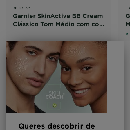
BB CREAM
BB
Garnier SkinActive BB Cream
G
Clássico Tom Médio com cor
M
SPF15
a
4.
H
C
Queres descobrir de