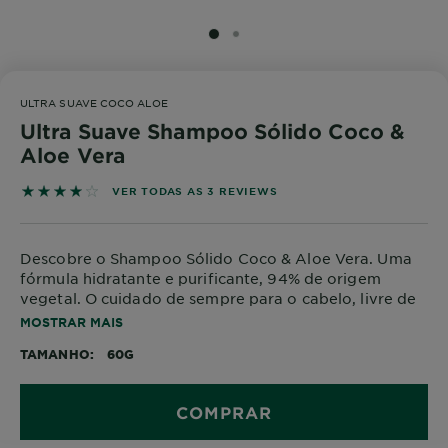
SLIDE 1
SLIDE 2
ULTRA SUAVE COCO ALOE
Ultra Suave Shampoo Sólido Coco &
Aloe Vera
4 out of 5 stars based on reviews
VER TODAS AS 3 REVIEWS
Descobre o Shampoo Sólido Coco & Aloe Vera. Uma
fórmula hidratante e purificante, 94% de origem
vegetal. O cuidado de sempre para o cabelo, livre de
resíduos de plástico para o planeta!
MOSTRAR MAIS
TAMANHO
60G
COMPRAR