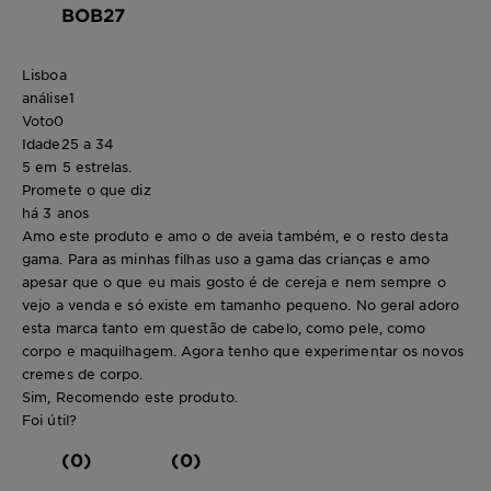
BOB27
Lisboa
análise
1
Voto
0
Idade
25 a 34
5 em 5 estrelas.
Promete o que diz
há 3 anos
Amo este produto e amo o de aveia também, e o resto desta
gama. Para as minhas filhas uso a gama das crianças e amo
apesar que o que eu mais gosto é de cereja e nem sempre o
vejo a venda e só existe em tamanho pequeno. No geral adoro
esta marca tanto em questão de cabelo, como pele, como
corpo e maquilhagem. Agora tenho que experimentar os novos
cremes de corpo.
Sim, Recomendo este produto.
Foi útil?
(0)
(0)