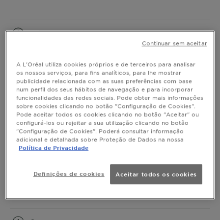
Informação do Produto
Continuar sem aceitar
CLOSE SUBPANEL
A L'Oréal utiliza cookies próprios e de terceiros para analisar
os nossos serviços, para fins analíticos, para lhe mostrar
Como usar
publicidade relacionada com as suas preferências com base
num perfil dos seus hábitos de navegação e para incorporar
funcionalidades das redes sociais. Pode obter mais informações
CLOSE SUBPANEL
sobre cookies clicando no botão "Configuração de Cookies".
Pode aceitar todos os cookies clicando no botão "Aceitar" ou
configurá-los ou rejeitar a sua utilização clicando no botão
Resultado
"Configuração de Cookies". Poderá consultar informação
adicional e detalhada sobre Proteção de Dados na nossa
Política de Privacidade
CLOSE SUBPANEL
O QUE CONTÉM
Definições de cookies
Aceitar todos os cookies
CLOSE SUBPANEL