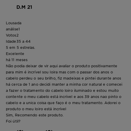
D.M 21
Lousada
análise
1
Votos
2
Idade
35 a 44
5 em 5 estrelas.
Excelente
há 11 meses
Não podia deixar de vir aqui avaliar o produto positivamente
para mim é incrível sou loira mas com o passar dos anos o
cabelo perdeu o seu brilho, fiz madeixas e pintei durante anos
há cerca de 1 ano decidi manter a minha cor natural e comecei
a fazer o tratamento do cabelo loiro iluminado e estou muito
contente o meu cabelo está incrível e aos 39 anos nao pinto o
cabelo e a unica coisa que faço é o meu tratamento. Adorei o
produto o meu loiro está incrível
Sim, Recomendo este produto.
Foi útil?