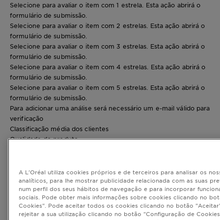
Selecione para avaliar o item com 1 estrela. Esta ação abrirá o
formulário de submissão.
Selecione para avaliar o item com 2 estrelas. Esta ação abrirá o
formulário de submissão.
Selecione para avaliar o item com 3 estrelas. Esta ação abrirá o
formulário de submissão.
Selecione para avaliar o item com 4 estrelas. Esta ação abrirá o
formulário de submissão.
Selecione para avaliar o item com 5 estrelas. Esta ação abrirá o
formulário de submissão.
Para adicionar uma análise será necessário um e-mail válido para
verificação
Classificação média dos clientes
Qualidade do produto
Qualidade do produto, 4.0 em 5
4.0
Valor do produto
A L'Oréal utiliza cookies próprios e de terceiros para analisar os nos
Valor do produto, 4.0 em 5
analíticos, para lhe mostrar publicidade relacionada com as suas pr
num perfil dos seus hábitos de navegação e para incorporar funcion
4.0
sociais. Pode obter mais informações sobre cookies clicando no bo
Análise favorável mais útil
Cookies". Pode aceitar todos os cookies clicando no botão "Aceitar"
5 em 5 estrelas.
rejeitar a sua utilização clicando no botão "Configuração de Cookies