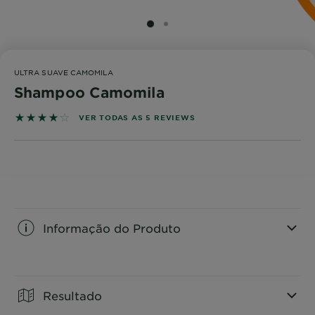
SLIDE 1
SLIDE 2
ULTRA SUAVE CAMOMILA
Shampoo Camomila
4.2 out of 5 stars based on reviews
VER TODAS AS 5 REVIEWS
Informação do Produto
CLOSE SUBPANEL
Resultado