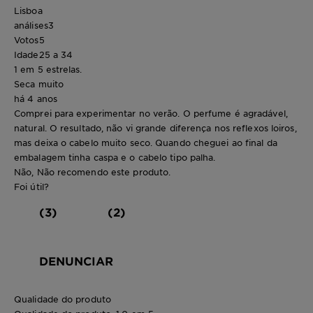
Lisboa
análises
3
Votos
5
Idade
25 a 34
1 em 5 estrelas.
Seca muito
há 4 anos
Comprei para experimentar no verão. O perfume é agradável,
natural. O resultado, não vi grande diferença nos reflexos loiros,
mas deixa o cabelo muito seco. Quando cheguei ao final da
embalagem tinha caspa e o cabelo tipo palha.
Não, Não recomendo este produto.
Foi útil?
(3)
(2)
DENUNCIAR
Qualidade do produto