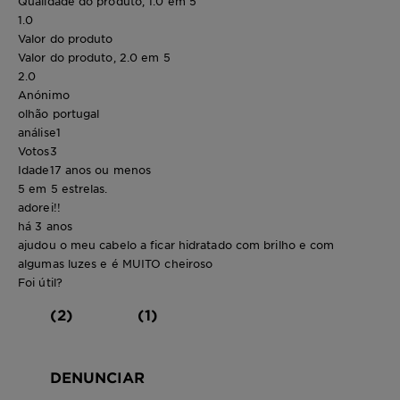
Qualidade do produto, 1.0 em 5
1.0
Valor do produto
Valor do produto, 2.0 em 5
2.0
Anónimo
olhão portugal
análise
1
Votos
3
Idade
17 anos ou menos
5 em 5 estrelas.
adorei!!
há 3 anos
ajudou o meu cabelo a ficar hidratado com brilho e com
algumas luzes e é MUITO cheiroso
Foi útil?
(2)
(1)
DENUNCIAR