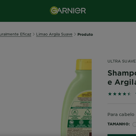
turalmente Eficaz
Limao Argila Suave
Produto
ULTRA SUAVE
Shampo
e Argil
4.5 out of 
Para cabelo
TAMANHO