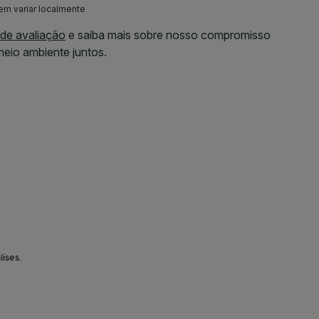
lises.