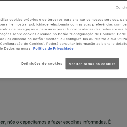
Contin
tiliza cookies próprios e de terceiros para analisar os nossos serviços, para
, para lhe mostrar publicidade relacionada com as suas preferências com ba
ábitos de navegação e para incorporar funcionalidades das redes sociais.
SLIDE 1
SLIDE 2
SLIDE 3
mações sobre cookies clicando no botão "Configuração de Cookies". Pode 
ookies clicando no botão "Aceitar" ou configurá-los ou rejeitar a sua utiliz
Configuração de Cookies". Poderá consultar informação adicional e detal
de Dados na nossa
Política de Privacidade
Definições de cookies
Aceitar todos os cookies