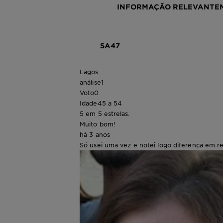
INFORMAÇÃO RELEVANTE
SA47
Lagos
análise
1
Voto
0
Idade
45 a 54
5 em 5 estrelas.
Muito bom!
há 3 anos
Só usei uma vez e notei logo diferença em r