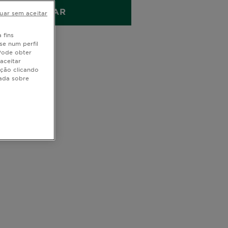
COMPRAR
uar sem aceitar
 fins
se num perfil
 Pode obter
aceitar
ação clicando
hada sobre