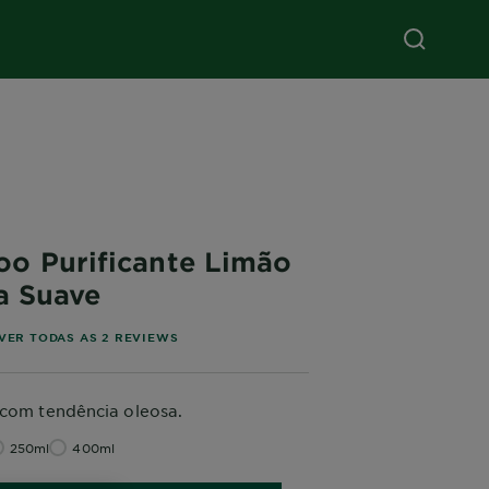
o Purificante Limão
a Suave
5 stars based on reviews
VER TODAS AS 2 REVIEWS
 com tendência oleosa.
250ml
400ml