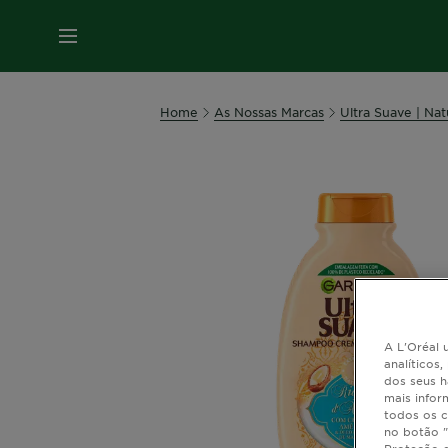
MENU
Home
As Nossas Marcas
Ultra Suave | Na
A L'Oréal u
analíticos
dos seus h
mais infor
todos os c
no botão "
Proteção 