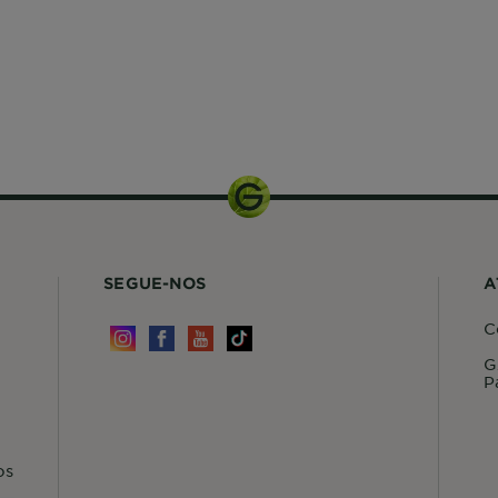
250ml
SEGUE-NOS
A
C
G
P
os