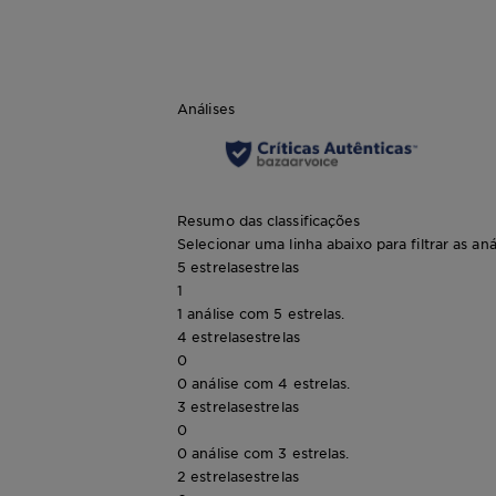
Análises
Resumo das classificações
Selecionar uma linha abaixo para filtrar as aná
5 estrelas
estrelas
1
1 análise com 5 estrelas.
4 estrelas
estrelas
0
0 análise com 4 estrelas.
3 estrelas
estrelas
0
0 análise com 3 estrelas.
2 estrelas
estrelas