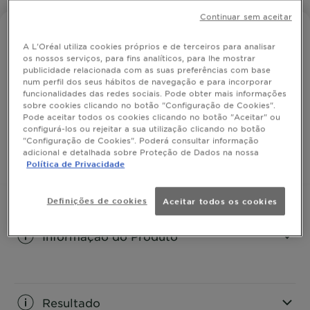
Continuar sem aceitar
ULTRA SUAVE TESOUROS MEL
A L'Oréal utiliza cookies próprios e de terceiros para analisar
Creme de Pentear Tesouros de Mel
os nossos serviços, para fins analíticos, para lhe mostrar
publicidade relacionada com as suas preferências com base
num perfil dos seus hábitos de navegação e para incorporar
funcionalidades das redes sociais. Pode obter mais informações
Para cabelos frágeis e quebradiços.
sobre cookies clicando no botão "Configuração de Cookies".
Pode aceitar todos os cookies clicando no botão "Aceitar" ou
TAMANHO
200ML
configurá-los ou rejeitar a sua utilização clicando no botão
"Configuração de Cookies". Poderá consultar informação
adicional e detalhada sobre Proteção de Dados na nossa
COMPRAR
Política de Privacidade
Definições de cookies
Aceitar todos os cookies
Informação do Produto
CLOSE SUBPANEL
Resultado