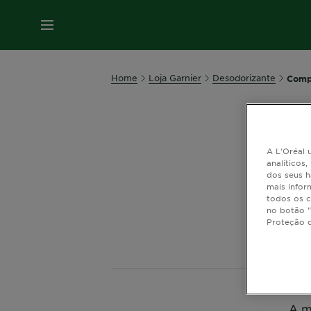
MENU
Home
Loja Garnier
Desodorizante
Compr
Compr
A L'Oréal u
analíticos
dos seus h
Descobre 
mais infor
que cui
todos os c
no botão "
Proteção 
A m