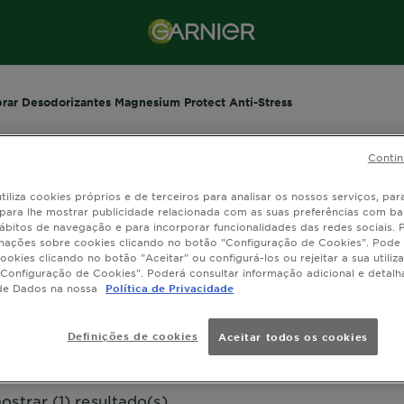
ar Desodorizantes Magnesium Protect Anti-Stress
Contin
ar Desodorizantes Magnesium Protect 
Stress
tiliza cookies próprios e de terceiros para analisar os nossos serviços, para
, para lhe mostrar publicidade relacionada com as suas preferências com ba
ábitos de navegação e para incorporar funcionalidades das redes sociais.
a gama Magnesium Anti-Stress da Garnier! Desodorizantes 
mações sobre cookies clicando no botão "Configuração de Cookies". Pode 
dam da tua pele e te protegem do stress. Experimenta já e s
ookies clicando no botão "Aceitar" ou configurá-los ou rejeitar a sua utiliz
Configuração de Cookies". Poderá consultar informação adicional e detal
diferença!
de Dados na nossa
Política de Privacidade
Definições de cookies
Aceitar todos os cookies
ostrar (1) resultado(s)