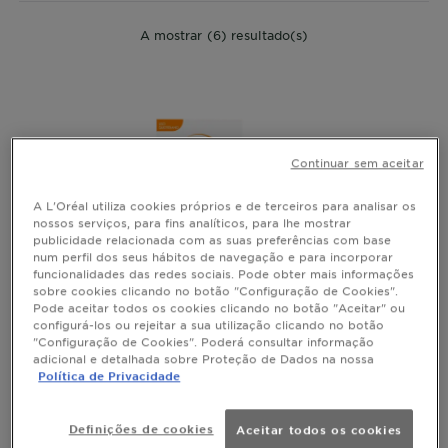
A mostrar (6) resultado(s)
Continuar sem aceitar
A L'Oréal utiliza cookies próprios e de terceiros para analisar os
nossos serviços, para fins analíticos, para lhe mostrar
publicidade relacionada com as suas preferências com base
num perfil dos seus hábitos de navegação e para incorporar
funcionalidades das redes sociais. Pode obter mais informações
sobre cookies clicando no botão "Configuração de Cookies".
Pode aceitar todos os cookies clicando no botão "Aceitar" ou
configurá-los ou rejeitar a sua utilização clicando no botão
"Configuração de Cookies". Poderá consultar informação
adicional e detalhada sobre Proteção de Dados na nossa
CREME FLUIDO DIÁRIO ANTI-MANCHAS
Política de Privacidade
SUPER UV VITAMINA C FPS50+
Definições de cookies
Aceitar todos os cookies
Ver todas as reviews
No reviews