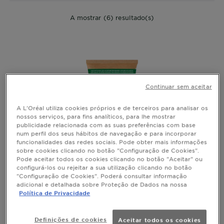
A mostrar (6) resultado(s)
Continuar sem aceitar
A L'Oréal utiliza cookies próprios e de terceiros para analisar os
nossos serviços, para fins analíticos, para lhe mostrar
publicidade relacionada com as suas preferências com base
num perfil dos seus hábitos de navegação e para incorporar
funcionalidades das redes sociais. Pode obter mais informações
sobre cookies clicando no botão "Configuração de Cookies".
Pode aceitar todos os cookies clicando no botão "Aceitar" ou
configurá-los ou rejeitar a sua utilização clicando no botão
"Configuração de Cookies". Poderá consultar informação
AMBRE SOLAIRE
adicional e detalhada sobre Proteção de Dados na nossa
Política de Privacidade
Creme Tubo Sensitive Advanced
FPS50+
Definições de cookies
Aceitar todos os cookies