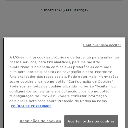
A mostrar (6) resultado(s)
Continuar sem aceitar
A L'Oréal utiliza cookies próprios e de terceiros para analisar os
nossos serviços, para fins analíticos, para lhe mostrar
publicidade relacionada com as suas preferências com base
num perfil dos seus hábitos de navegação e para incorporar
funcionalidades das redes sociais. Pode obter mais informações
sobre cookies clicando no botão "Configuração de Cookies".
Pode aceitar todos os cookies clicando no botão "Aceitar" ou
configurá-los ou rejeitar a sua utilização clicando no botão
"Configuração de Cookies". Poderá consultar informação
adicional e detalhada sobre Proteção de Dados na nossa
IDEAL BRONZE
Política de Privacidade
Garnier Ambre Solaire Ideal Bronze
Definições de cookies
Aceitar todos os cookies
Spray Protetor Revelador do Bronze...