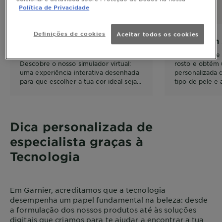
Política de Privacidade
Definições de cookies
Aceitar todos os cookies
Virtual Try-On
SkinCoach 
Apetece-te uma mudança de visual?
Tira uma selfie 
Descobre o nosso simulador virtual:
rosto e obtém 
uma experiência interativa desenhada
personalizada 
para que escolher a tua cor ideal seja
tipo de pele e 
um processo simples e divertido
baseada nos 5 
saudável
Dica personalizada de
especialista graças à
Tecnologia
Em Garnier, acreditamos que a tecnologia
desempenha um papel fundamental na beleza: desde
a formulação dos nossos produtos até às soluções
digitais que criamos para te ajudar a encontrar a tua