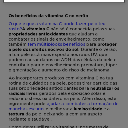
Os benefícios da vitamina C no verão
O que é que a vitamina C pode fazer pelo teu
rosto?
não só é conhecida pelas suas
A vitamina C
que ajudam a
propriedades antioxidantes
combater os sinais de envelhecimento, como
também
tem múltiplooks benefícios
para
proteger
. Durante o verão,
a pele dos efeitos nocivos do sol
a tua pele está mais exposta aos raios UV, que
podem causar danos no ADN das células da pele e
contribuir para o envelhecimento prematuro, hiper
pigmentação e aumento do risco de melanoma.
Ao incorporares produtos com vitamina C na tua
rotina de cuidados da pele, podes tirar partido das
suas propriedades antioxidantes para
neutralizar os
gerados pela exposição solar e
radicais livres
reduzir o stress oxidativo na pele. Além disso, este
ingrediente pode
ajudar a combater a formação de
manchas escuras
e melhorar a
e a
luminosidade
da pele, deixando-a com um aspeto
textura
radiante e saudável.
Como deves utilizar a vitamina C nos meses de