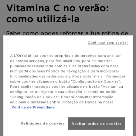
Vitamina C no verão:
como utilizá-la
Sabe como podes reforçar a tua rotina de
cuidados solares com vitamina C nos
Continuar sem aceitar
meses de verão.
Última atualização abril 09, 2026
A L'Oréal utiliza cookies próprios e de terceiros para analisar
os nossos serviços, para fins analíticos, para lhe mostrar
O verão está mesmo ao virar da esquina, altura em
publicidade relacionada com as suas preferências com base
que adoras ir para a piscina e para a praia e
num perfil dos seus hábitos de navegação e para incorporar
aproveitar os raios de sol. No entanto, é também uma
funcionalidades das redes sociais. Pode obter mais informações
altura para prestar especial atenção à
sobre cookies clicando no botão "Configuração de Cookies".
proteção da
Pode aceitar todos os cookies clicando no botão "Aceitar" ou
e aos
podem causar à tua
pele
danos que os raios UV
configurá-los ou rejeitar a sua utilização clicando no botão
pele.
"Configuração de Cookies". Poderá consultar informação
Sabias que a vitamina C pode ser a tua aliada perfeita
adicional e detalhada sobre Proteção de Dados na nossa
durante os meses mais quentes do ano? Hoje
Política de Privacidade
dizemos-te, não só, que podes usar vitamina C no
verão, mas também
como podes incorporar este
e
ingrediente na tua rotina de cuidados da pele
Definições de cookies
Aceitar todos os cookies
porque não deves passar sem ele.