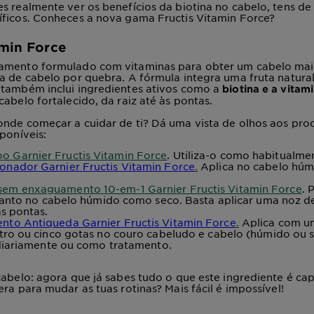
s realmente ver os benefícios da biotina no cabelo, tens de
ficos
. Conheces a nova gama Fructis Vitamin Force?
amin Force
amento formulado com vitaminas para obter um cabelo mais
a de cabelo por quebra. A fórmula integra uma fruta natura
 também inclui ingredientes ativos como a
biotina e a vitam
cabelo fortalecido, da raiz até às pontas.
nde começar a cuidar de ti? Dá uma vista de olhos aos
prod
sponíveis:
 Garnier Fructis Vitamin Force
. Utiliza-o como habitualme
onador Garnier Fructis Vitamin Force
.
Aplica no cabelo húm
.
em enxaguamento 10-em-1 Garnier Fructis Vitamin Force
. 
 tanto no cabelo húmido como seco. Basta aplicar uma noz 
s pontas.
nto Antiqueda Garnier Fructis Vitamin Force
.
Aplica com 
tro ou cinco gotas no couro cabeludo e cabelo (húmido ou s
 diariamente ou como tratamento.
cabelo: agora que já sabes tudo o que este ingrediente é cap
era para mudar as tuas rotinas? Mais fácil é impossível!