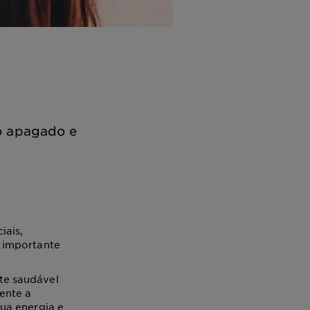
to apagado e
iais,
 importante
te saudável
ente a
ua energia e