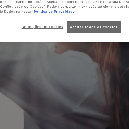
ookies clicando no botão "Aceitar" ou configurá-los ou rejeitar a sua utiliz
Configuração de Cookies". Poderá consultar informação adicional e detal
de Dados na nossa
Política de Privacidade
Definições de cookies
Aceitar todos os cookies