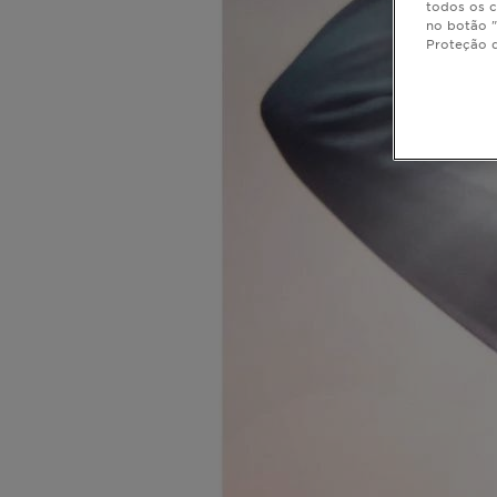
todos os c
no botão "
Proteção 