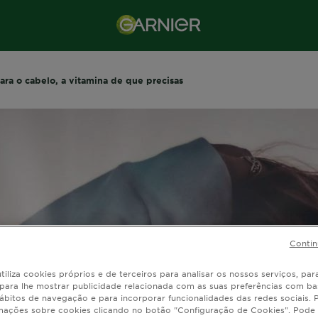
para o cabelo, a vitamina de que precisas
Contin
tiliza cookies próprios e de terceiros para analisar os nossos serviços, para
, para lhe mostrar publicidade relacionada com as suas preferências com ba
ábitos de navegação e para incorporar funcionalidades das redes sociais.
mações sobre cookies clicando no botão "Configuração de Cookies". Pode 