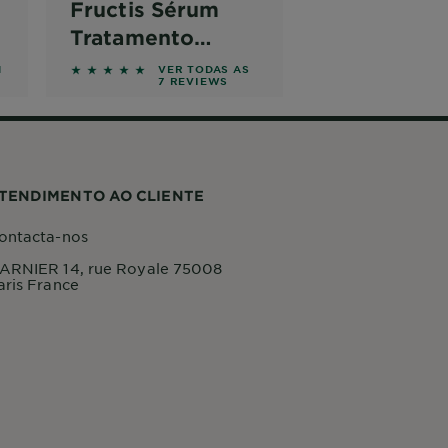
Fructis Sérum
Tratamento
Antiqueda
on reviews
5 out of 5 stars based on reviews
1
VER TODAS AS
7 REVIEWS
Vitamin Force
TENDIMENTO AO CLIENTE
ontacta-nos
ARNIER 14, rue Royale 75008
aris France