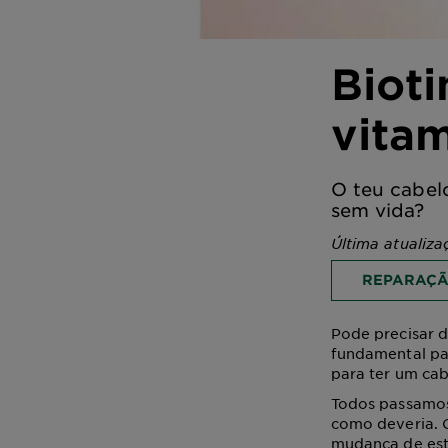
Bioti
vitam
O teu cabel
sem vida?
Última atualiz
REPARAÇÃ
Pode precisar d
fundamental pa
para ter um cab
Todos passamos
como deveria. 
mudança de est