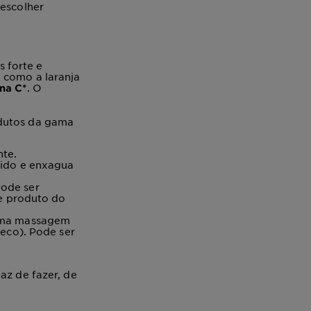
 escolher
 forte e
l como a laranja
. O
ina C*
utos da gama
nte.
ido e enxagua
Pode ser
de produto do
uma massagem
eco). Pode ser
az de fazer, de