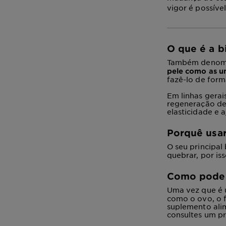
vigor é possíve
O que é a b
Também denomina
pele como as u
fazê-lo de form
Em linhas gerai
regeneração de
elasticidade e
Porquê usar
O seu principal
quebrar, por is
Como pode s
Uma vez que é 
como o ovo, o f
suplemento ali
consultes um pr