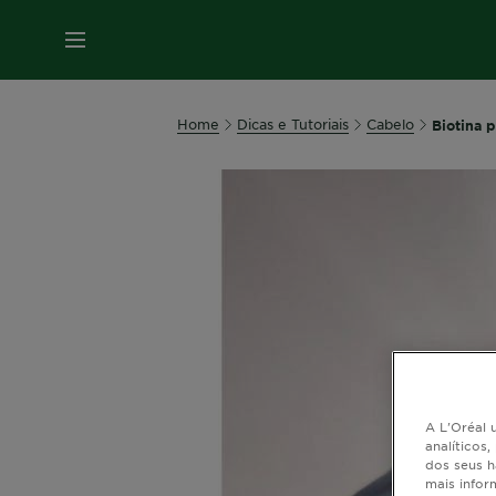
MENU
Home
Dicas e Tutoriais
Cabelo
Biotina 
A L'Oréal u
analíticos
dos seus h
mais infor