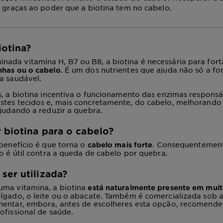
l graças ao poder que a biotina tem no cabelo.
iotina?
da vitamina H, B7 ou B8, a biotina é necessária para fort
. É um dos nutrientes que ajuda não só a for
nhas ou o cabelo
a saudável.
s, a biotina incentiva o funcionamento das enzimas responsá
stes tecidos e, mais concretamente, do cabelo, melhorando
 ajudando a
reduzir a quebra.
 biotina para o cabelo?
 benefício é que torna o
. Consequentemente
cabelo mais forte
so é útil contra a queda de cabelo por quebra.
er utilizada?
uma vitamina, a biotina
está naturalmente presente em muit
ígado, o leite ou o abacate. Também é comercializada sob 
mentar, embora, antes de escolheres esta opção, recomend
ofissional de saúde.