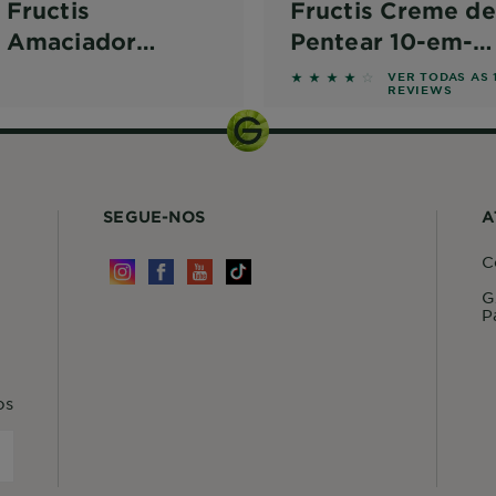
Fructis
Fructis Creme de
Amaciador
Pentear 10-em-1
Vitamin Force
Vitamin Force
ws
4 out of 5 stars based 
VER TODAS AS 
REVIEWS
SEGUE-NOS
A
C
G
P
os