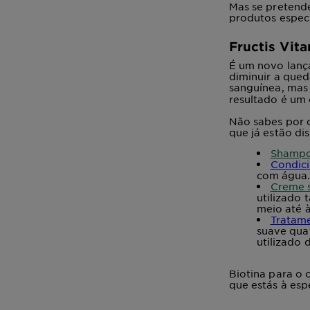
Mas se pretende
produtos especí
Fructis Vit
É um novo lanç
diminuir a qued
sanguínea, mas
resultado é um 
Não sabes por o
que já estão di
Shampoo
Condici
com água
Creme s
utilizado
meio até à
Tratame
suave qua
utilizado
Biotina para o 
que estás à esp