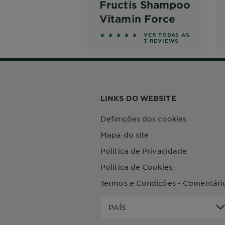
Fructis Shampoo
Vitamin Force
5 out of 5 stars based on revie
VER TODAS AS
3 REVIEWS
LINKS DO WEBSITE
Definições dos cookies
Mapa do site
Política de Privacidade
Política de Cookies
Termos e Condições - Comentári
PAÍS
PAÍS