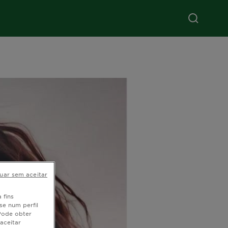
uar sem aceitar
 fins
se num perfil
 Pode obter
aceitar