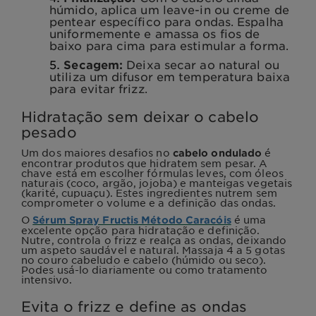
húmido, aplica um leave-in ou creme de
pentear específico para ondas. Espalha
uniformemente e amassa os fios de
baixo para cima para estimular a forma.
Secagem:
Deixa secar ao natural ou
utiliza um difusor em temperatura baixa
para evitar frizz.
Hidratação sem deixar o cabelo
pesado
Um dos maiores desafios no
é
cabelo ondulado
encontrar produtos que hidratem sem pesar. A
chave está em escolher fórmulas leves, com óleos
naturais (coco, argão, jojoba) e manteigas vegetais
(karité, cupuaçu). Estes ingredientes nutrem sem
comprometer o volume e a definição das ondas.
O
é uma
Sérum Spray Fructis Método Caracóis
excelente opção para hidratação e definição.
Nutre, controla o frizz e realça as ondas, deixando
um aspeto saudável e natural. Massaja 4 a 5 gotas
no couro cabeludo e cabelo (húmido ou seco).
Podes usá-lo diariamente ou como tratamento
intensivo.
Evita o frizz e define as ondas