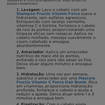
saudável e com boa aparência. Aqui estão os
passos essenciais:
Lavagem:
Lava o cabelo com um
Shampoo Fructis Vitamin Force
suave e
hidratante, sem sulfatos agressivos.
Enriquecido com laranja vermelha,
vitamina C e biotina, fortalece o cabelo
da raiz às pontas, proporcionando uma
limpeza eficaz sem ressecar. Aplica no
cabelo molhado, massaja suavemente o
couro cabeludo e enxagua
abundantemente.
Amaciador:
Aplica um amaciador
nutritivo do meio até às pontas,
evitando a raiz para não pesar os fios.
Deixa atuar alguns minutos e enxagua
bem.
Hidratação:
Uma vez por semana,
substitui o amaciador por uma
Máscara
Fructis Vitamin C Force Hair Bomb
. Rica
em vitaminas, proporciona hidratação
profunda, fortalece o cabelo e ajuda a
reduzir a queda. Deixa atuar entre 1 e 3
minutos e enxagua bem.
Finalização:
Com o cabelo ainda