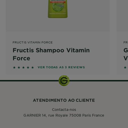
FRUCTIS VITAMIN FORCE
FR
Fructis Shampoo Vitamin
G
Force
V
m
5 out of 5 stars based on reviews
5 
VER TODAS AS 3 REVIEWS
f
v
v
ATENDIMENTO AO CLIENTE
Contacta-nos
GARNIER 14, rue Royale 75008 Paris France