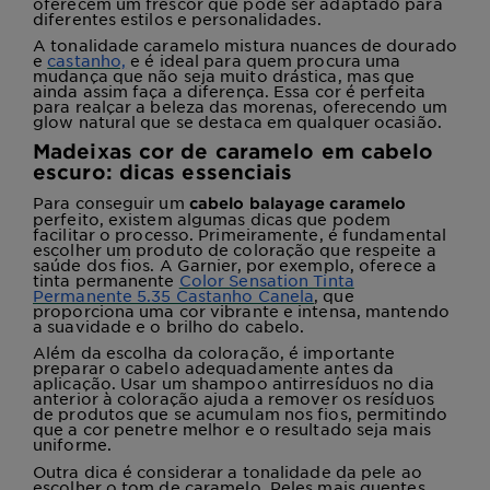
oferecem um frescor que pode ser adaptado para
diferentes estilos e personalidades.
A tonalidade caramelo mistura nuances de dourado
e
castanho,
e é ideal para quem procura uma
mudança que não seja muito drástica, mas que
ainda assim faça a diferença. Essa cor é perfeita
para realçar a beleza das morenas, oferecendo um
glow natural que se destaca em qualquer ocasião.
Madeixas cor de caramelo em cabelo
escuro: dicas essenciais
Para conseguir um
cabelo balayage caramelo
perfeito, existem algumas dicas que podem
facilitar o processo. Primeiramente, é fundamental
escolher um produto de coloração que respeite a
saúde dos fios. A Garnier, por exemplo, oferece a
tinta permanente
Color Sensation Tinta
Permanente 5.35 Castanho Canela
, que
proporciona uma cor vibrante e intensa, mantendo
a suavidade e o brilho do cabelo.
Além da escolha da coloração, é importante
preparar o cabelo adequadamente antes da
aplicação. Usar um shampoo antirresíduos no dia
anterior à coloração ajuda a remover os resíduos
de produtos que se acumulam nos fios, permitindo
que a cor penetre melhor e o resultado seja mais
uniforme.
Outra dica é considerar a tonalidade da pele ao
escolher o tom de caramelo. Peles mais quentes