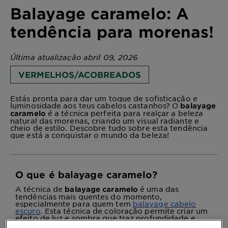
Balayage caramelo: A
tendência para morenas!
Última atualização abril 09, 2026
VERMELHOS/ACOBREADOS
Estás pronta para dar um toque de sofisticação e
luminosidade aos teus cabelos castanhos? O
balayage
é a técnica perfeita para realçar a beleza
caramelo
natural das morenas, criando um visual radiante e
cheio de estilo. Descobre tudo sobre esta tendência
que está a conquistar o mundo da beleza!
O que é balayage caramelo?
A técnica de
é uma das
balayage caramelo
tendências mais quentes do momento,
especialmente para quem tem
balayage cabelo
escuro
. Esta técnica de coloração permite criar um
efeito de luz e sombra que traz profundidade e
dimensão aos fios, ao mesmo tempo que