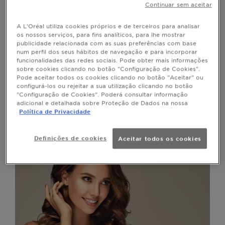
proporciona um toque de suavidade e
Continuar sem aceitar
naturalidade. O balayage é um método em que a
cor é aplicada de forma mais livre, criando um
resultado mais personalizado e menos rígido do
A L'Oréal utiliza cookies próprios e de terceiros para analisar
que as colorações tradicionais.
os nossos serviços, para fins analíticos, para lhe mostrar
publicidade relacionada com as suas preferências com base
Ao contrário das madeixas tradicionais, que
costumam ser mais uniformes e marcadas, o
num perfil dos seus hábitos de navegação e para incorporar
balayage caracteriza-se por uma transição suave e
funcionalidades das redes sociais. Pode obter mais informações
gradual de cor, do tom natural do cabelo para o
sobre cookies clicando no botão "Configuração de Cookies".
tom caramelo. Esta técnica permite criar reflexos
Pode aceitar todos os cookies clicando no botão "Aceitar" ou
luminosos e naturais, como se tivessem sido criados
pelo sol, conferindo um aspeto mais moderno e
configurá-los ou rejeitar a sua utilização clicando no botão
sofisticado ao visual.
"Configuração de Cookies". Poderá consultar informação
adicional e detalhada sobre Proteção de Dados na nossa
O resultado?
que
Madeixas cor de caramelo
Política de Privacidade
iluminam o rosto e realçam a beleza natural,
fazendo com que os cabelos morenos ganhem vida
e frescura.
Definições de cookies
Aceitar todos os cookies