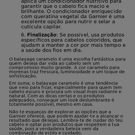
aplica um condicionador nutritivo para
garantir que o cabelo fica macio e
brilhante. O condicionador enriquecido
com queratina vegetal da Garnier é uma
excelente opção para nutrir e selar a
cutícula capilar.
Finalização
: Se possível, usa produtos
específicos para cabelos coloridos, que
ajudam a manter a cor por mais tempo e
a saúde dos fios em dia.
O balayage caramelo é uma escolha fantástica para
quem deseja dar vida ao cabelo sem um
compromisso muito grande. A cor caramelo para
morenas traz frescura, luminosidade e um toque de
sofisticação.
Em suma, o balayage caramelo é uma tendência
que veio para ficar, especialmente para quem tem
cabelo escuro e procura um visual mais radiante e
natural. Com as dicas certas e os produtos
adequados, conseguir um look deslumbrante é
totalmente possível, mesmo em casa.
Não te esqueças de explorar as opções que a
Garnier oferece, que podem ajudar-te a alcançar o
resultado que desejas. Lembra-te de cuidar do teu
cabelo e optar por produtos que respeitem a tua
saúde, pois a verdadeira beleza vem da
combinação de estilo e cuidado.