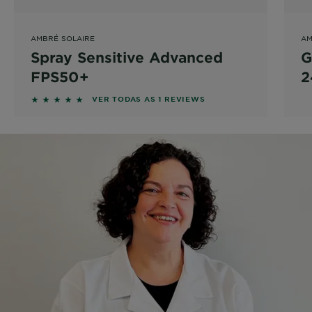
AMBRÉ SOLAIRE
AM
Spray Sensitive Advanced
G
FPS50+
2
P
5 out of 5 stars based on reviews
VER TODAS AS 1 REVIEWS