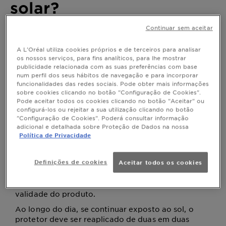
solar?
Continuar sem aceitar
Última atualização abril 09, 2026
Poucas vezes pensamos na aplicação do protetor
A L'Oréal utiliza cookies próprios e de terceiros para analisar
solar sem ser quando vamos à praia e à piscina,
os nossos serviços, para fins analíticos, para lhe mostrar
contudo é um passo essencial na rotina diária.
publicidade relacionada com as suas preferências com base
num perfil dos seus hábitos de navegação e para incorporar
funcionalidades das redes sociais. Pode obter mais informações
sobre cookies clicando no botão "Configuração de Cookies".
Pode aceitar todos os cookies clicando no botão "Aceitar" ou
Como aplicar o protetor solar?
configurá-los ou rejeitar a sua utilização clicando no botão
"Configuração de Cookies". Poderá consultar informação
O protetor solar deve ser sempre aplicado antes de
adicional e detalhada sobre Proteção de Dados na nossa
sair de casa para que a pele tenha tempo de o
Política de Privacidade
absorver antes de ter contacto com o sol. Quando
aplicar o protetor, faço-o em quantidade suficiente
Definições de cookies
Aceitar todos os cookies
para que a pele fique com aspecto hidratado, não
esquecendo as zonas mais sensíveis – nariz, nuca,
lábios e orelhas. Preste ainda atenção à data de
validade do produto.
Ao longo do dia, se continuar exposto ao sol, o
protetor deve ser reaplicado de duas em duas