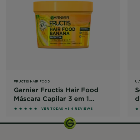
FRUCTIS HAIR FOOD
UL
Garnier Fructis Hair Food
S
Máscara Capilar 3 em 1
d
Banana Nutritiva
5 out of 5 stars based on reviews
1.
VER TODAS AS 4 REVIEWS