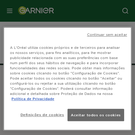
MENU
Azeite: O que é e para que
Continuar sem aceitar
serve?
A L'Oréal utiliza cookies próprios e de terceiros para analisar
os nossos serviços, para fins analíticos, para lhe mostrar
publicidade relacionada com as suas preferências com base
num perfil dos seus hábitos de navegação e para incorporar
funcionalidades das redes sociais. Pode obter mais informações
sobre cookies clicando no botão "Configuração de Cookies".
Pode aceitar todos os cookies clicando no botão "Aceitar" ou
configurá-los ou rejeitar a sua utilização clicando no botão
ATENDIMENTO AO CLIENTE
"Configuração de Cookies". Poderá consultar informação
adicional e detalhada sobre Proteção de Dados na nossa
Contacta-nos
Política de Privacidade
GARNIER 14, rue Royale 75008 Paris France
Definições de cookies
Aceitar todos os cookies
SEGUE-NOS