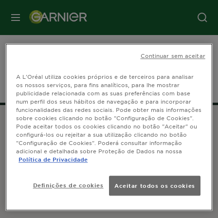
MENU
Filtros UV: O que é e para que
Continuar sem aceitar
serve?
A L'Oréal utiliza cookies próprios e de terceiros para analisar
os nossos serviços, para fins analíticos, para lhe mostrar
publicidade relacionada com as suas preferências com base
num perfil dos seus hábitos de navegação e para incorporar
funcionalidades das redes sociais. Pode obter mais informações
sobre cookies clicando no botão "Configuração de Cookies".
Pode aceitar todos os cookies clicando no botão "Aceitar" ou
configurá-los ou rejeitar a sua utilização clicando no botão
ATENDIMENTO AO CLIENTE
"Configuração de Cookies". Poderá consultar informação
adicional e detalhada sobre Proteção de Dados na nossa
Contacta-nos
Política de Privacidade
GARNIER 14, rue Royale 75008 Paris France
Definições de cookies
Aceitar todos os cookies
SEGUE-NOS