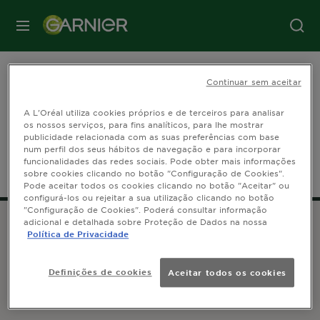
MENU
Home
Os Nossos Ingredientes
Continuar sem aceitar
A L'Oréal utiliza cookies próprios e de terceiros para analisar
Melancia: O que é e para que
os nossos serviços, para fins analíticos, para lhe mostrar
publicidade relacionada com as suas preferências com base
serve?
num perfil dos seus hábitos de navegação e para incorporar
funcionalidades das redes sociais. Pode obter mais informações
sobre cookies clicando no botão "Configuração de Cookies".
Pode aceitar todos os cookies clicando no botão "Aceitar" ou
configurá-los ou rejeitar a sua utilização clicando no botão
"Configuração de Cookies". Poderá consultar informação
adicional e detalhada sobre Proteção de Dados na nossa
Política de Privacidade
ATENDIMENTO AO CLIENTE
Contacta-nos
Definições de cookies
Aceitar todos os cookies
GARNIER 14, rue Royale 75008 Paris France