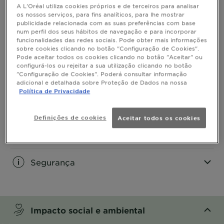
A L'Oréal utiliza cookies próprios e de terceiros para analisar
os nossos serviços, para fins analíticos, para lhe mostrar
Informação do Produto
publicidade relacionada com as suas preferências com base
num perfil dos seus hábitos de navegação e para incorporar
CLOSE SUBPANEL
funcionalidades das redes sociais. Pode obter mais informações
sobre cookies clicando no botão "Configuração de Cookies".
Pode aceitar todos os cookies clicando no botão "Aceitar" ou
Conselhos de aplicação
configurá-los ou rejeitar a sua utilização clicando no botão
"Configuração de Cookies". Poderá consultar informação
adicional e detalhada sobre Proteção de Dados na nossa
CLOSE SUBPANEL
Política de Privacidade
INGREDIENTES
Definições de cookies
Aceitar todos os cookies
CLOSE SUBPANEL
Segurança
CLOSE SUBPANEL
Impacto social e ambiental