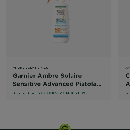
AMBRÉ SOLAIRE KIDS
AM
Garnier Ambre Solaire
C
Sensitive Advanced Pistola
A
Kids FPS50
5 out of 5 stars based on reviews
5 
VER TODAS AS 14 REVIEWS
150 ml