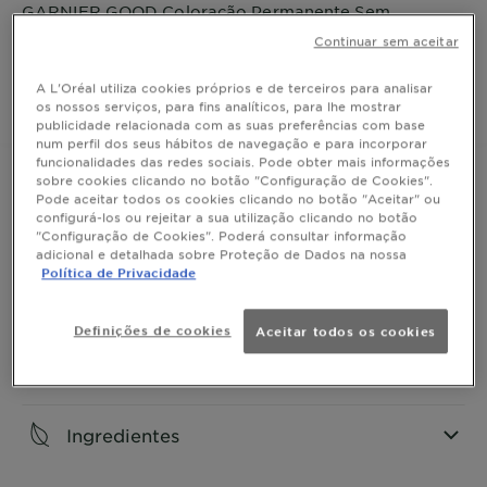
GARNIER GOOD Coloração Permanente Sem
Amoníaco, 90% Origem Natural, Fórmula Vegan, Tom
Continuar sem aceitar
5.5 Castanho Cereja.
A L'Oréal utiliza cookies próprios e de terceiros para analisar
os nossos serviços, para fins analíticos, para lhe mostrar
COMPRAR
publicidade relacionada com as suas preferências com base
num perfil dos seus hábitos de navegação e para incorporar
funcionalidades das redes sociais. Pode obter mais informações
sobre cookies clicando no botão "Configuração de Cookies".
Pode aceitar todos os cookies clicando no botão "Aceitar" ou
configurá-los ou rejeitar a sua utilização clicando no botão
Resultados
"Configuração de Cookies". Poderá consultar informação
adicional e detalhada sobre Proteção de Dados na nossa
Política de Privacidade
CLOSE SUBPANEL
Uso
Definições de cookies
Aceitar todos os cookies
CLOSE SUBPANEL
Ingredientes
CLOSE SUBPANEL