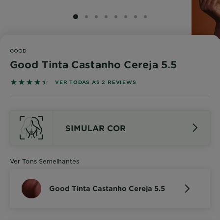
SLIDE 1
SLIDE 2
SLIDE 3
SLIDE 4
SLIDE 5
SLIDE 6
SLIDE 7
SLIDE 8
GOOD
Good Tinta Castanho Cereja 5.5
4.5 out of 5 stars based on reviews
VER TODAS AS 2 REVIEWS
SIMULAR COR
Ver Tons Semelhantes
Good Tinta Castanho Cereja 5.5