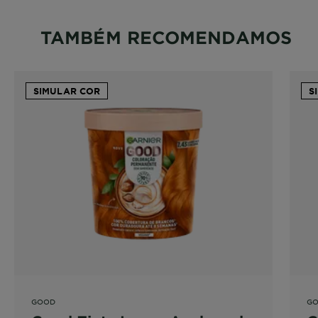
TAMBÉM RECOMENDAMOS
SIMULAR COR
S
GOOD
G