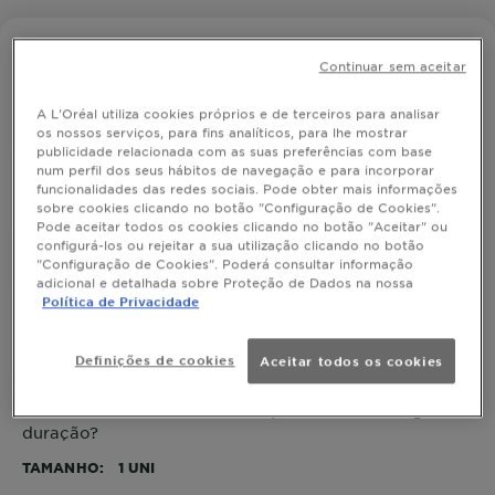
NUTRISSE
Continuar sem aceitar
5.0 - Castanho Claro
A L'Oréal utiliza cookies próprios e de terceiros para analisar
os nossos serviços, para fins analíticos, para lhe mostrar
publicidade relacionada com as suas preferências com base
num perfil dos seus hábitos de navegação e para incorporar
SIMULAR COR
funcionalidades das redes sociais. Pode obter mais informações
sobre cookies clicando no botão "Configuração de Cookies".
Pode aceitar todos os cookies clicando no botão "Aceitar" ou
configurá-los ou rejeitar a sua utilização clicando no botão
"Configuração de Cookies". Poderá consultar informação
Ver Tons Semelhantes
adicional e detalhada sobre Proteção de Dados na nossa
Política de Privacidade
5.0 - Castanho Claro
Definições de cookies
Aceitar todos os cookies
Queres um castanho claro rico, intenso e de longa
duração?
TAMANHO
1 UNI