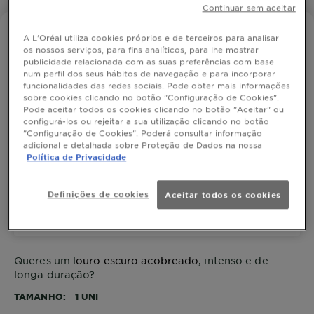
Continuar sem aceitar
NUTRISSE
A L'Oréal utiliza cookies próprios e de terceiros para analisar
os nossos serviços, para fins analíticos, para lhe mostrar
6.41 Louro Acobreado
publicidade relacionada com as suas preferências com base
num perfil dos seus hábitos de navegação e para incorporar
funcionalidades das redes sociais. Pode obter mais informações
sobre cookies clicando no botão "Configuração de Cookies".
Pode aceitar todos os cookies clicando no botão "Aceitar" ou
SIMULAR COR
configurá-los ou rejeitar a sua utilização clicando no botão
"Configuração de Cookies". Poderá consultar informação
adicional e detalhada sobre Proteção de Dados na nossa
Política de Privacidade
Ver Tons Semelhantes
Definições de cookies
Aceitar todos os cookies
6.41 Louro Acobreado
Queres um l
ouro escuro acobreado
, intenso e de
longa duração?
TAMANHO
1 UNI