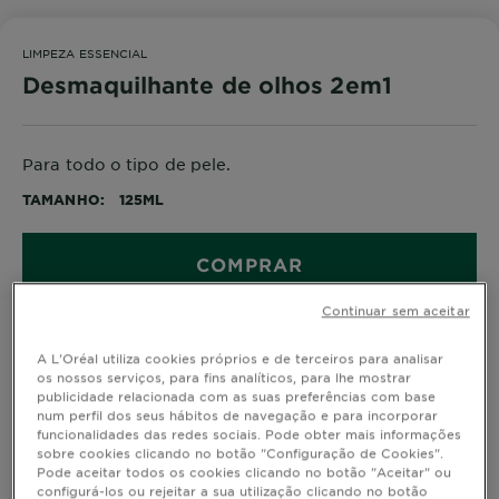
LIMPEZA ESSENCIAL
Desmaquilhante de olhos 2em1
Para todo o tipo de pele.
TAMANHO
125ML
COMPRAR
Continuar sem aceitar
A L'Oréal utiliza cookies próprios e de terceiros para analisar
Informação do Produto
os nossos serviços, para fins analíticos, para lhe mostrar
publicidade relacionada com as suas preferências com base
num perfil dos seus hábitos de navegação e para incorporar
CLOSE SUBPANEL
funcionalidades das redes sociais. Pode obter mais informações
sobre cookies clicando no botão "Configuração de Cookies".
Pode aceitar todos os cookies clicando no botão "Aceitar" ou
RESULTADO
configurá-los ou rejeitar a sua utilização clicando no botão