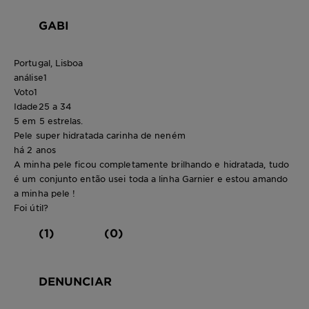
GABI
Portugal, Lisboa
análise
1
Voto
1
Idade
25 a 34
5 em 5 estrelas.
Pele super hidratada carinha de neném
há 2 anos
A minha pele ficou completamente brilhando e hidratada, tudo
é um conjunto então usei toda a linha Garnier e estou amando
a minha pele !
Foi útil?
(1)
(0)
DENUNCIAR