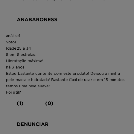
ANABARONESS
análise
1
Voto
1
Idade
25 a 34
5 em 5 estrelas.
Hidratação máxima!
há 3 anos
Estou bastante contente com este produto! Deixou a minha
pele macia e hidratada! Bastante fácil de usar e em 15 minutos
temos uma pele suave!
Foi útil?
(1)
(0)
DENUNCIAR