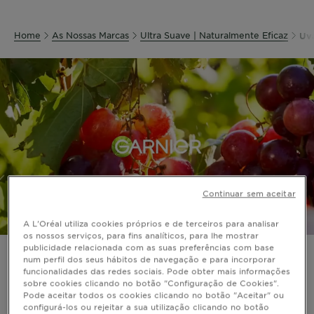
Home
As Nossas Marcas
Ultra Suave | Naturalmente Eficaz
Uva
Continuar sem aceitar
A L'Oréal utiliza cookies próprios e de terceiros para analisar
os nossos serviços, para fins analíticos, para lhe mostrar
publicidade relacionada com as suas preferências com base
4 dias de hidratação
num perfil dos seus hábitos de navegação e para incorporar
funcionalidades das redes sociais. Pode obter mais informações
sobre cookies clicando no botão "Configuração de Cookies".
intensa e brilho
Pode aceitar todos os cookies clicando no botão "Aceitar" ou
configurá-los ou rejeitar a sua utilização clicando no botão