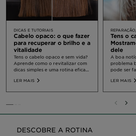
DICAS E TUTORIAIS
REPARAÇÃO
Cabelo opaco: o que fazer
Tens o c
para recuperar o brilho e a
Mostram
vitalidade
dele
Tens o cabelo opaco e sem vida?
A boa notíc
Aprende como o revitalizar com
problema 
dicas simples e uma rotina eficaz
pode ser fa
para recuperares o brilho e a
dizemos-te
LER MAIS
LER MAIS
saúde capilar
do cabelo 
SLIDE 1
SLIDE 2
SLIDE 3
DESCOBRE A ROTINA