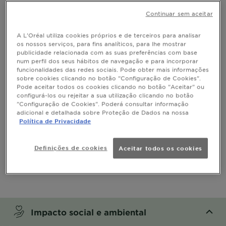
Continuar sem aceitar
Informação do Produto
A L'Oréal utiliza cookies próprios e de terceiros para analisar
CLOSE SUBPANEL
os nossos serviços, para fins analíticos, para lhe mostrar
publicidade relacionada com as suas preferências com base
num perfil dos seus hábitos de navegação e para incorporar
Uso
funcionalidades das redes sociais. Pode obter mais informações
sobre cookies clicando no botão "Configuração de Cookies".
Pode aceitar todos os cookies clicando no botão "Aceitar" ou
CLOSE SUBPANEL
configurá-los ou rejeitar a sua utilização clicando no botão
"Configuração de Cookies". Poderá consultar informação
adicional e detalhada sobre Proteção de Dados na nossa
Ingredientes
Política de Privacidade
CLOSE SUBPANEL
Definições de cookies
Aceitar todos os cookies
Segurança
CLOSE SUBPANEL
Impacto social e ambiental