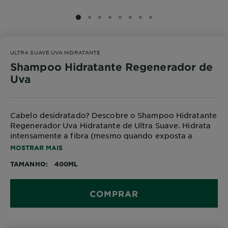
SLIDE 1
SLIDE 2
SLIDE 3
SLIDE 4
SLIDE 5
SLIDE 6
SLIDE 7
SLIDE 8
ULTRA SUAVE UVA HIDRATANTE
Shampoo Hidratante Regenerador de
Uva
Cabelo desidratado? Descobre o Shampoo Hidratante
Regenerador Uva Hidratante de Ultra Suave. Hidrata
intensamente a fibra (mesmo quando exposta a
agressões diárias, como o secador, fontes de calor ou
MOSTRAR MAIS
raios UV) e regenera o brilho do cabelo. Combina o
TAMANHO
400ML
poder hidratante e regenerador da Água de Uva e do
seu Óleo de Semente para um cabelo visivelmente
mais radiante e com até 4 dias de hidratação*.
COMPRAR
*Teste instrumental após shampoo e máscara.