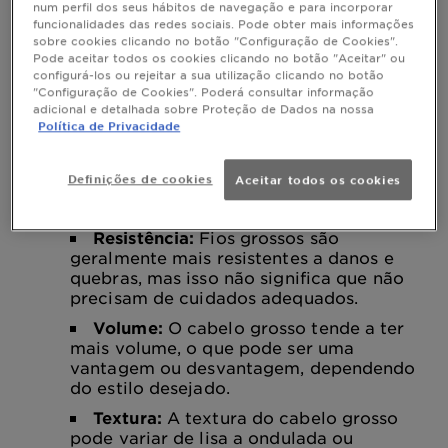
num perfil dos seus hábitos de navegação e para incorporar
densidade e pelo seu volume. Geralmente, têm fios
funcionalidades das redes sociais. Pode obter mais informações
mais espessos e resistentes que os cabelos finos.
Essa característica pode ser genética e é
sobre cookies clicando no botão "Configuração de Cookies".
influenciada por fatores como a espessura do
Pode aceitar todos os cookies clicando no botão "Aceitar" ou
cabelo, o número de fios no couro cabeludo e a
configurá-los ou rejeitar a sua utilização clicando no botão
saúde geral do cabelo. Aqui estão algumas das
"Configuração de Cookies". Poderá consultar informação
principais características dos cabelos grossos:
adicional e detalhada sobre Proteção de Dados na nossa
Maior densidade:
Os cabelos grossos
Política de Privacidade
tendem a ser mais densos, o que
significa que há mais fios por centímetro
Definições de cookies
Aceitar todos os cookies
quadrado em comparação com cabelos
finos.
Resistência:
Fios grossos são
geralmente mais resistentes a danos e
quebras, mas isso não significa que não
precisam de cuidados adequados.
Volume:
O cabelo grosso tende a ter
mais volume, o que pode ser uma
vantagem ou desvantagem, dependendo
do estilo desejado.
Textura:
A textura do cabelo grosso
pode variar de lisa a ondulada ou