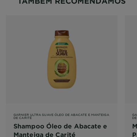
TAMBEM RECOMENDAMOS
GARNIER ULTRA SUAVE ÓLEO DE ABACATE E MANTEIGA
GA
DE CARITÉ
DE
Shampoo Óleo de Abacate e
M
Manteiga de Carité
P