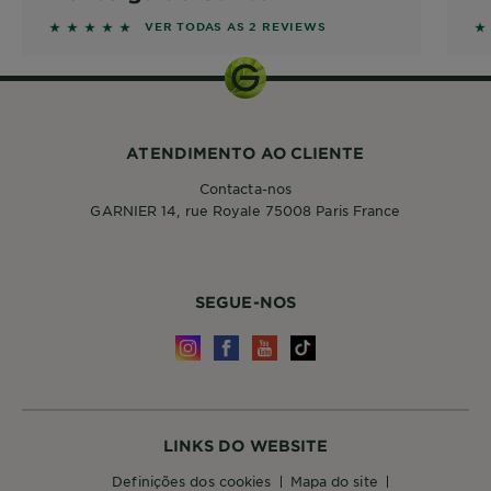
F
5 out of 5 stars based on reviews
2 
VER TODAS AS 2 REVIEWS
ATENDIMENTO AO CLIENTE
Contacta-nos
GARNIER 14, rue Royale 75008 Paris France
SEGUE-NOS
LINKS DO WEBSITE
definições dos cookies
mapa do site