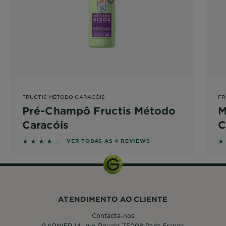
FRUCTIS MÉTODO CARACÓIS
FR
Pré-Champô Fructis Método
M
Caracóis
C
4 out of 5 stars based on reviews
5 
VER TODAS AS 4 REVIEWS
ATENDIMENTO AO CLIENTE
Contacta-nos
GARNIER 14, rue Royale 75008 Paris France