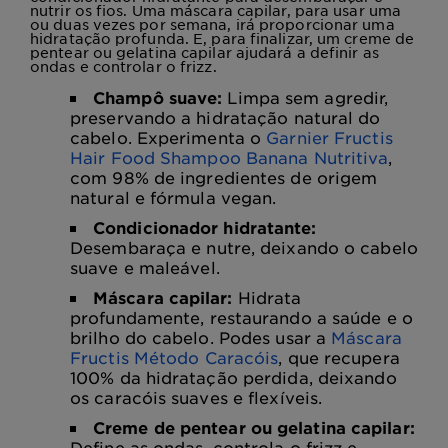
nutrir os fios. Uma máscara capilar, para usar uma
ou duas vezes por semana, irá proporcionar uma
hidratação profunda. E, para finalizar, um creme de
pentear ou gelatina capilar ajudará a definir as
ondas e controlar o frizz.
Champô suave:
Limpa sem agredir,
preservando a hidratação natural do
cabelo. Experimenta o
Garnier Fructis
Hair Food Shampoo Banana Nutritiva
,
com 98% de ingredientes de origem
natural e fórmula vegan.
Condicionador hidratante:
Desembaraça e nutre, deixando o cabelo
suave e maleável.
Máscara capilar:
Hidrata
profundamente, restaurando a saúde e o
brilho do cabelo. Podes usar a
Máscara
Fructis Método Caracóis
, que recupera
100% da hidratação perdida, deixando
os caracóis suaves e flexíveis.
Creme de pentear ou gelatina capilar:
Define as ondas, controla o frizz e