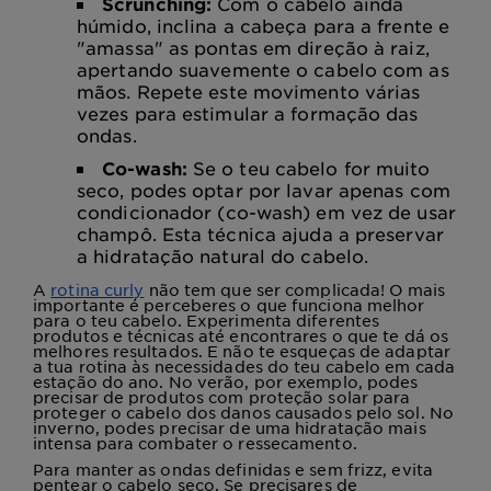
Scrunching:
Com o cabelo ainda
húmido, inclina a cabeça para a frente e
"amassa" as pontas em direção à raiz,
apertando suavemente o cabelo com as
mãos. Repete este movimento várias
vezes para estimular a formação das
ondas.
Co-wash:
Se o teu cabelo for muito
seco, podes optar por lavar apenas com
condicionador (co-wash) em vez de usar
champô. Esta técnica ajuda a preservar
a hidratação natural do cabelo.
A
rotina curly
não tem que ser complicada! O mais
importante é perceberes o que funciona melhor
para o teu cabelo. Experimenta diferentes
produtos e técnicas até encontrares o que te dá os
melhores resultados. E não te esqueças de adaptar
a tua rotina às necessidades do teu cabelo em cada
estação do ano. No verão, por exemplo, podes
precisar de produtos com proteção solar para
proteger o cabelo dos danos causados pelo sol. No
inverno, podes precisar de uma hidratação mais
intensa para combater o ressecamento.
Para manter as ondas definidas e sem frizz, evita
pentear o cabelo seco. Se precisares de