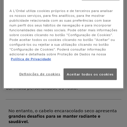
Cabelo encaracolado:
A L'Oréal utiliza cookies próprios e de terceiros para analisar
cuidados anti frizz para
os nossos serviços, para fins analíticos, para lhe mostrar
publicidade relacionada com as suas preferências com base
num perfil dos seus hábitos de navegação e para incorporar
um cabelo top
funcionalidades das redes sociais. Pode obter mais informações
sobre cookies clicando no botão "Configuração de Cookies".
Pode aceitar todos os cookies clicando no botão "Aceitar" ou
Uma compilação de truques capilares dos
configurá-los ou rejeitar a sua utilização clicando no botão
mais eficazes para revitalizares o teu
"Configuração de Cookies". Poderá consultar informação
cabelo seco e encaracolado! Toma nota!
adicional e detalhada sobre Proteção de Dados na nossa
Política de Privacidade
Última atualização dezembro 08, 2025
No mundo da beleza capilar, o cabelo encaracolado é
Definições de cookies
Aceitar todos os cookies
um dos mais cobiçados, não só pela sua versatilidade,
mas também pela sua originalidade e pelo facto de
dar muita personalidade ao rosto.
No entanto, o cabelo encaracolado seco apresenta
grandes desafios para se manter
radiante e
saudável.