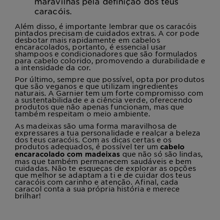
maravilhas pela definição dos teus
caracóis.
Além disso, é importante lembrar que os caracóis
pintados precisam de cuidados extras. A cor pode
desbotar mais rapidamente em cabelos
encaracolados, portanto, é essencial usar
shampoos e condicionadores que são formulados
para cabelo colorido, promovendo a durabilidade e
a intensidade da cor.
Por último, sempre que possível, opta por produtos
que são veganos e que utilizam ingredientes
naturais. A Garnier tem um forte compromisso com
a sustentabilidade e a ciência verde, oferecendo
produtos que não apenas funcionam, mas que
também respeitam o meio ambiente.
As madeixas são uma forma maravilhosa de
expressares a tua personalidade e realçar a beleza
dos teus caracóis. Com as dicas certas e os
produtos adequados, é possível ter um
cabelo
que não só são lindas,
encaracolado com madeixas
mas que também permanecem saudáveis e bem
cuidadas. Não te esqueças de explorar as opções
que melhor se adaptam a ti e de cuidar dos teus
caracóis com carinho e atenção. Afinal, cada
caracol conta a sua própria história e merece
brilhar!